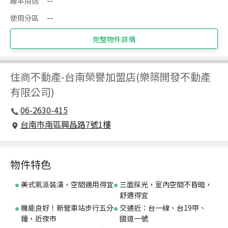
謄本用途
--
使用分區
--
完整物件詳情
住商不動產
-
台南榮譽加盟店(樂築開發不動產
有限公司)
06-2630-415
台南市南區興昌路7號1樓
物件特色
美式氣派裝潢，空間運用得宜
三面採光，室內空間不昏暗，
舒適得宜
機能良好！新營車站步行五分
交通近：台一線、台19甲、
鐘，近夜市
國道一號