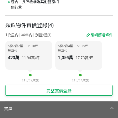
適合：長照機構及其他醫療相
關行業
類似物件實價登錄
(
4
)
1公里內 | 半年內 | 別墅/透天
編輯篩選條件
5房2廳2衛
35.18
坪
5房2廳4衛
59.55
坪
|
|
|
|
無車位
無車位
420
萬
1,056
萬
11.94
萬/坪
17.73
萬/坪
115/02
成交
115/04
成交
完整實價登錄
買屋