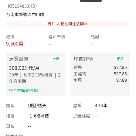
(GS154833HB)
台南市新營區中山路
有
11
人也在關注這間👀
總價
建坪單價
格局
9,500
萬
--
--
房貸試算
坪數詳情
計算
細項
308,923
元/月
建坪
527.85
主建物
527.85
|
|
30
年
利率
2.35
%概算
2
地坪
97.89
年寬限期
​符合首購資格嗎?
類型
別墅/透天
屋齡
49.3年
樓層
-1-6樓/6樓
加蓋格局
--
車位
--