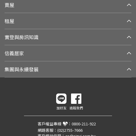
賣屋
租屋
實登與房訊知識
信義居家
集團與永續發展
加好友
追蹤我們
客戶權益專線
：
0800-211-922
網路客服：
(02)2755-7666
客戶權益信箱：
cs@sinyi.com.tw