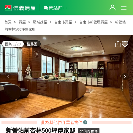
新營站前杏林500坪傳家邸
新營站前杏林500坪傳家邸
首頁
買屋
區域找屋
台南市買屋
台南市新營區買屋
新營站
前杏林500坪傳家邸
圖片 1/20
格局圖
此為其他仲介業者物件
新營站前杏林500坪傳家邸
非信義物件