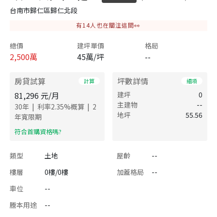
台南市歸仁區歸仁北段
有
14
人也在關注這間👀
總價
建坪單價
格局
2,500
萬
45萬/坪
--
房貸試算
坪數詳情
計算
細項
81,296
元/月
建坪
0
主建物
--
|
|
30
年
利率
2.35
%概算
2
地坪
55.56
年寬限期
​符合首購資格嗎?
類型
土地
屋齡
--
樓層
0樓/0樓
加蓋格局
--
車位
--
謄本用途
--