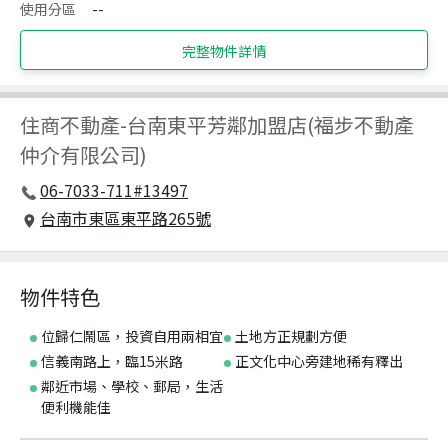
使用分區
--
完整物件詳情
住商不動產
-
台南東平芳鄰加盟店(福步不動產
仲介有限公司)
06-7033-711#13497
台南市東區東平路265號
物件特色
位歸仁鬧區，投資自用兩相宜
土地方正規劃方便
信義南路上，臨15米路
正文化中心旁建地稀有釋出
鄰近市場、學校、郵局，生活
便利機能佳