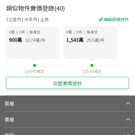
類似物件實價登錄
(
40
)
1公里內 | 半年內 | 土地
編輯篩選條件
0衛
0
坪
無車位
0衛
0
坪
無車位
|
|
|
|
900
萬
1,543
萬
33.74
萬/坪
25.5
萬/坪
115/03
成交
115/02
成交
完整實價登錄
買屋
賣屋