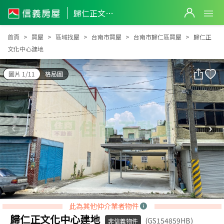
歸仁正文化中心建地
歸仁正文化中心建地
首頁
買屋
區域找屋
台南市買屋
台南市歸仁區買屋
歸仁正
文化中心建地
圖片 1/11
格局圖
此為其他仲介業者物件
歸仁正文化中心建地
(GS154859HB)
非信義物件