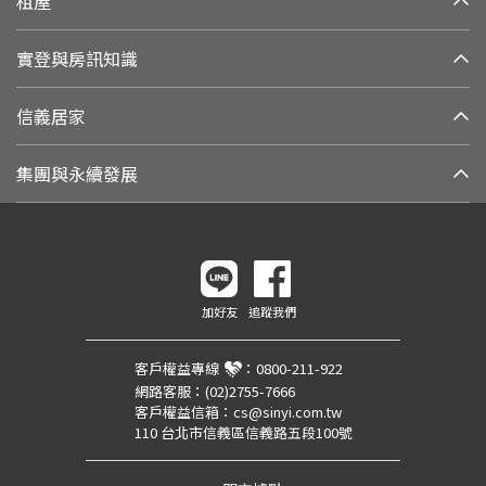
租屋
實登與房訊知識
信義居家
集團與永續發展
加好友
追蹤我們
客戶權益專線
：
0800-211-922
網路客服：
(02)2755-7666
客戶權益信箱：
cs@sinyi.com.tw
110 台北市信義區信義路五段100號