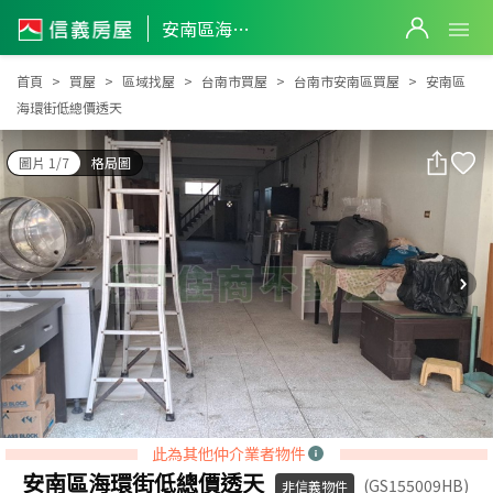
安南區海環街低總價透天
安南區海環街低總價透天
首頁
買屋
區域找屋
台南市買屋
台南市安南區買屋
安南區
海環街低總價透天
圖片 1/7
格局圖
此為其他仲介業者物件
安南區海環街低總價透天
(GS155009HB)
非信義物件