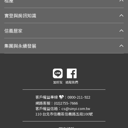
租屋
實登與房訊知識
信義居家
集團與永續發展
加好友
追蹤我們
客戶權益專線
：
0800-211-922
網路客服：
(02)2755-7666
客戶權益信箱：
cs@sinyi.com.tw
110 台北市信義區信義路五段100號