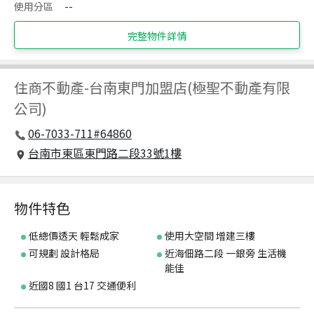
使用分區
--
完整物件詳情
住商不動產
-
台南東門加盟店(極聖不動產有限
公司)
06-7033-711#64860
台南市東區東門路二段33號1樓
物件特色
低總價透天 輕鬆成家
使用大空間 增建三樓
可規劃 設計格局
近海佃路二段 一銀旁 生活機
能佳
近國8 國1 台17 交通便利