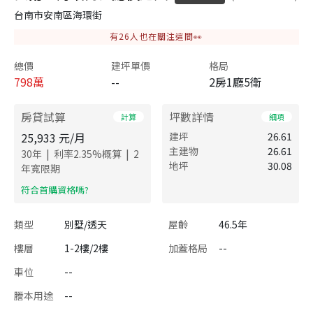
台南市安南區海環街
有
26
人也在關注這間👀
總價
建坪單價
格局
798
萬
--
2房1廳5衛
房貸試算
坪數詳情
計算
細項
25,933
元/月
建坪
26.61
主建物
26.61
|
|
30
年
利率
2.35
%概算
2
地坪
30.08
年寬限期
​符合首購資格嗎?
類型
別墅/透天
屋齡
46.5年
樓層
1-2樓/2樓
加蓋格局
--
車位
--
謄本用途
--