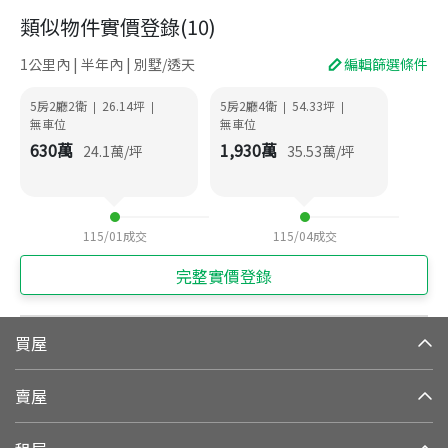
類似物件實價登錄
(
10
)
1公里內 | 半年內 | 別墅/透天
編輯篩選條件
5房2廳2衛
26.14
坪
5房2廳4衛
54.33
坪
|
|
|
|
無車位
無車位
630
萬
1,930
萬
24.1
萬/坪
35.53
萬/坪
115/01
成交
115/04
成交
完整實價登錄
買屋
賣屋