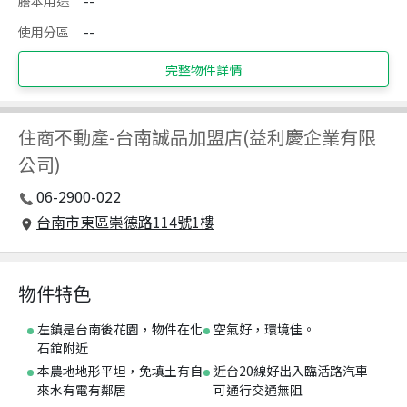
謄本用途
--
使用分區
--
完整物件詳情
住商不動產
-
台南誠品加盟店(益利慶企業有限
公司)
06-2900-022
台南市東區崇德路114號1樓
物件特色
左鎮是台南後花園，物件在化
空氣好，環境佳。
石錧附近
本農地地形平坦，免填土有自
近台20線好出入臨活路汽車
來水有電有鄰居
可通行交通無阻