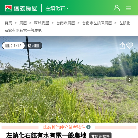
左鎮化石館有水有電一般農地
左鎮化石館有水有電一般農地
首頁
買屋
區域找屋
台南市買屋
台南市左鎮區買屋
左鎮化
石館有水有電一般農地
圖片 1/13
格局圖
此為其他仲介業者物件
左鎮化石館有水有電一般農地
非信義物件