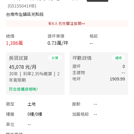
(GS155041HB)
台南市左鎮區光和段
有
6
人也在關注這間👀
總價
建坪單價
格局
1,386
萬
0.73萬/坪
--
房貸試算
坪數詳情
計算
細項
45,078
元/月
建坪
0
主建物
--
|
|
30
年
利率
2.35
%概算
2
地坪
1909.99
年寬限期
​符合首購資格嗎?
類型
土地
屋齡
--
樓層
0樓/0樓
加蓋格局
--
車位
--