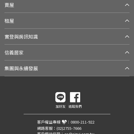
賣屋
租屋
實登與房訊知識
信義居家
集團與永續發展
加好友
追蹤我們
客戶權益專線
：
0800-211-922
網路客服：
(02)2755-7666
客戶權益信箱：
cs@sinyi.com.tw