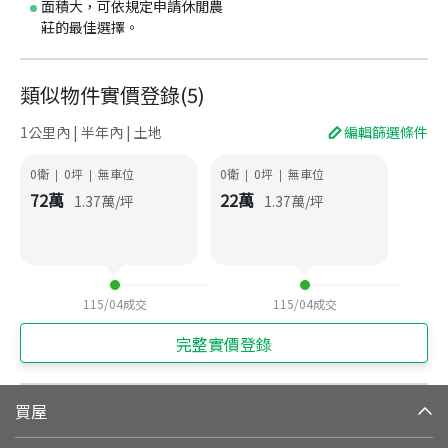
面積大，可依規定申請休閒農
莊的最佳選擇。
類似物件實價登錄
(
5
)
1公里內 | 半年內 | 土地
編輯篩選條件
0衛
0
坪
無車位
0衛
0
坪
無車位
|
|
|
|
72
萬
22
萬
1.37
萬/坪
1.37
萬/坪
115/04
成交
115/04
成交
完整實價登錄
買屋