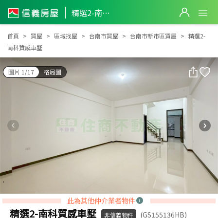
精選2-南科質感車墅
精選2-南科質感車墅
首頁
買屋
區域找屋
台南市買屋
台南市新市區買屋
精選2-
南科質感車墅
圖片 1/17
格局圖
此為其他仲介業者物件
精選2-南科質感車墅
(GS155136HB)
非信義物件