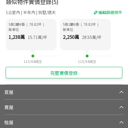
類似物件實價登錄
(
5
)
1公里內 | 半年內 | 別墅/透天
編輯篩選條件
5房2廳6衛
78.82
坪
5房2廳6衛
78.82
坪
|
|
|
|
無車位
無車位
1,238
萬
2,250
萬
15.71
萬/坪
28.55
萬/坪
115/04
成交
115/04
成交
完整實價登錄
買屋
賣屋
租屋