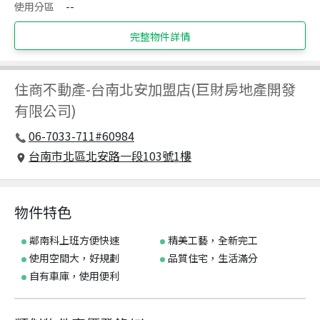
使用分區
--
完整物件詳情
住商不動產
-
台南北安加盟店(巨財房地產開發
有限公司)
06-7033-711#60984
台南市北區北安路一段103號1樓
物件特色
鄰南科上班方便快速
精美工藝，全新完工
使用空間大，好規劃
品質住宅，生活滿分
自有車庫，使用便利