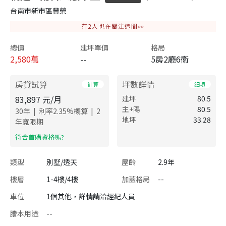
台南市新市區豐榮
有
2
人也在關注這間👀
總價
建坪單價
格局
2,580
萬
--
5房2廳6衛
房貸試算
坪數詳情
計算
細項
83,897
元/月
建坪
80.5
主+陽
80.5
|
|
30
年
利率
2.35
%概算
2
地坪
33.28
年寬限期
​符合首購資格嗎?
類型
別墅/透天
屋齡
2.9年
樓層
1-4樓/4樓
加蓋格局
--
車位
1個其他，詳情請洽經紀人員
謄本用途
--