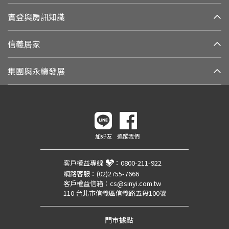
實登與房訊知識
信義居家
集團與永續發展
加好友
追蹤我們
客戶權益專線
：
0800-211-922
網路客服：
(02)2755-7666
客戶權益信箱：
cs@sinyi.com.tw
110 台北市信義區信義路五段100號
門市據點