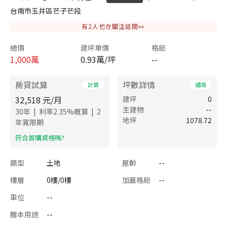
台南市玉井區芒子芒段
有
2
人也在關注這間👀
總價
建坪單價
格局
1,000
萬
0.93萬/坪
--
房貸試算
坪數詳情
計算
細項
32,518
元/月
建坪
0
主建物
--
|
|
30
年
利率
2.35
%概算
2
地坪
1078.72
年寬限期
​符合首購資格嗎?
類型
土地
屋齡
--
樓層
0樓/0樓
加蓋格局
--
車位
--
謄本用途
--