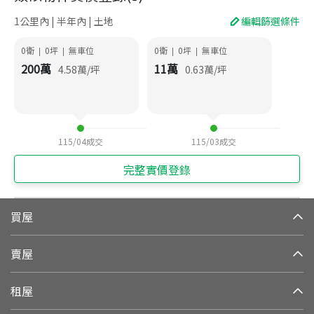
1公里內 | 半年內 | 土地
編輯篩選條件
0衛
0
坪
無車位
0衛
0
坪
無車位
|
|
|
|
200
萬
11
萬
4.58
萬/坪
0.63
萬/坪
115/04
成交
115/03
成交
完整實價登錄
買屋
賣屋
租屋