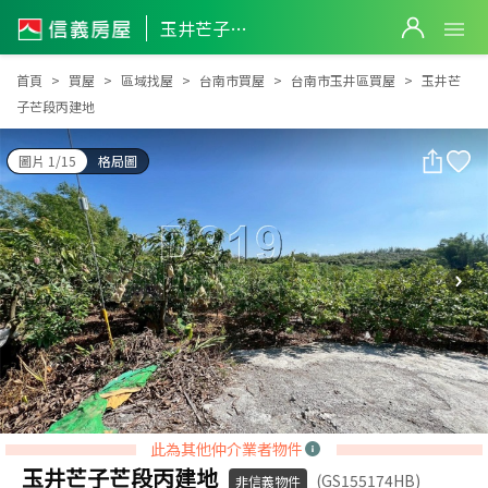
玉井芒子芒段丙建地
玉井芒子芒段丙建地
首頁
買屋
區域找屋
台南市買屋
台南市玉井區買屋
玉井芒
子芒段丙建地
圖片 1/15
格局圖
此為其他仲介業者物件
玉井芒子芒段丙建地
(GS155174HB)
非信義物件