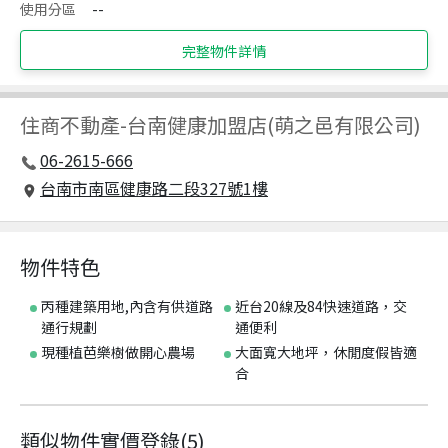
使用分區
--
完整物件詳情
住商不動產
-
台南健康加盟店(萌之邑有限公司)
06-2615-666
台南市南區健康路二段327號1樓
物件特色
丙種建築用地,內含有供道路
近台20線及84快速道路，交
通行規劃
通便利
現種植芭樂樹做開心農場
大面寬大地坪，休閒度假皆適
合
類似物件實價登錄
(
5
)