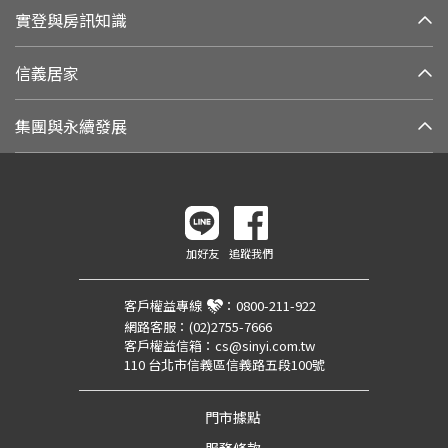
實登與房訊知識
信義居家
集團與永續發展
加好友
追蹤我們
客戶權益專線
：
0800-211-922
網路客服：
(02)2755-7666
客戶權益信箱：
cs@sinyi.com.tw
110 台北市信義區信義路五段100號
門市據點
服務條款