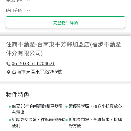
謄本用途
--
使用分區
--
完整物件詳情
住商不動產
-
台南東平芳鄰加盟店(福步不動產
仲介有限公司)
06-7033-711#04621
台南市東區東平路265號
物件特色
麻豆3.5年內輕屋齡雙車墅稀
近優質學區，接送小孩真放心
有釋出
近麻豆交流道，往返南科通勤
近麻豆市場、全聯超市，採購
便利
好方便