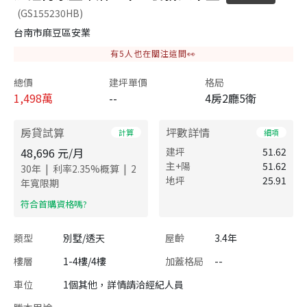
(GS155230HB)
台南市麻豆區安業
有
5
人也在關注這間👀
總價
建坪單價
格局
1,498
萬
--
4房2廳5衛
房貸試算
坪數詳情
計算
細項
48,696
元/月
建坪
51.62
主+陽
51.62
|
|
30
年
利率
2.35
%概算
2
地坪
25.91
年寬限期
​符合首購資格嗎?
類型
別墅/透天
屋齡
3.4年
樓層
1-4樓/4樓
加蓋格局
--
車位
1個其他，詳情請洽經紀人員