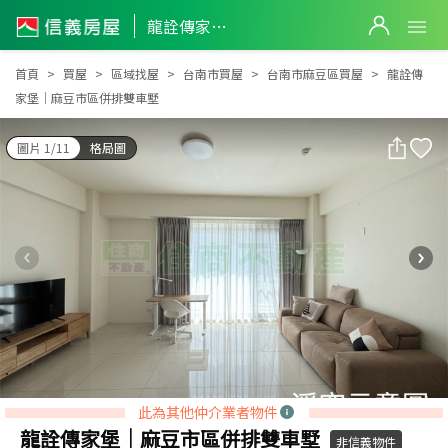
龍詮傳家堡｜麻豆市區併排雙車墅
龍詮傳家堡｜麻豆市區併排雙車墅
首頁
買屋
區域找屋
台南市買屋
台南市麻豆區買屋
龍詮傳
家堡｜麻豆市區併排雙車墅
圖片 1/11
格局圖
此為其他仲介業者物件
龍詮傳家堡｜麻豆市區併排雙車墅
非信義物件