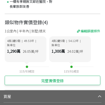
一樓有孝親房又鄰近醫院，對
長輩族群友善
類似物件實價登錄
(
4
)
1公里內 | 半年內 | 別墅/透天
編輯篩選條件
4房2廳3衛
49.53
坪
4房2廳5衛
54.12
坪
|
|
|
|
無車位
無車位
1,290
萬
1,300
萬
26.05
萬/坪
24.02
萬/坪
115/03
成交
115/01
成交
完整實價登錄
買屋