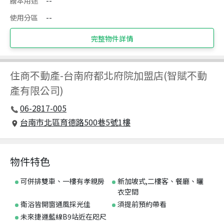
謄本用途
--
使用分區
--
完整物件詳情
住商不動產
-
台南府都北府院加盟店(智賦不動
產有限公司)
06-2817-005
台南市北區育德路500巷5號1樓
物件特色
可併排雙車、一樓有孝親房
新加坡式,二樓客、餐廳、曬
衣空間
衛浴皆開窗通風採光佳
須提前預約帶看
未來捷運藍線B9站近在咫尺