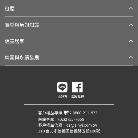
租屋
實登與房訊知識
信義居家
集團與永續發展
加好友
追蹤我們
客戶權益專線
：
0800-211-922
網路客服：
(02)2755-7666
客戶權益信箱：
cs@sinyi.com.tw
110 台北市信義區信義路五段100號