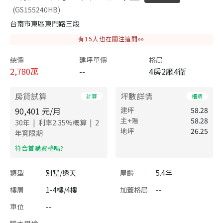
(GS155240HB)
台南市東區東門路三段
有
15
人也在關注這間👀
總價
建坪單價
格局
2,780
萬
--
4房2廳4衛
房貸試算
坪數詳情
計算
細項
90,401
元/月
建坪
58.28
主+陽
58.28
|
|
30
年
利率
2.35
%概算
2
地坪
26.25
年寬限期
​符合首購資格嗎?
類型
別墅/透天
屋齡
5.4年
樓層
1-4樓/4樓
加蓋格局
--
車位
--