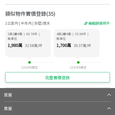
類似物件實價登錄
(
35
)
1公里內 | 半年內 | 別墅/透天
編輯篩選條件
5房2廳4衛
60.78
坪
4房2廳4衛
55.98
坪
|
|
|
|
無車位
無車位
1,980
萬
1,700
萬
32.58
萬/坪
30.37
萬/坪
115/05
成交
115/05
成交
完整實價登錄
買屋
賣屋