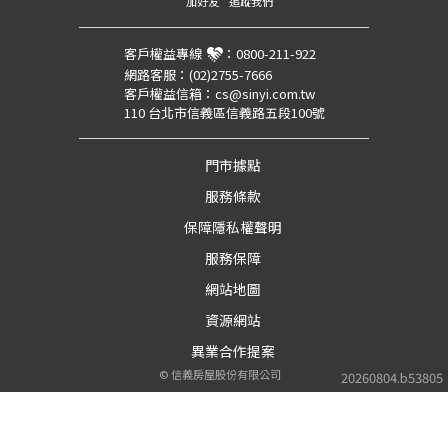
加好友
追蹤我們
客戶權益專線
：
0800-211-922
網路客服：
(02)2755-7666
客戶權益信箱：
cs@sinyi.com.tw
110 台北市信義區信義路五段100號
門市據點
服務條款
保障隱私權聲明
服務保障
網站地圖
資源網站
異業合作提案
©
信義房屋股份有限公司
20260804.b53805