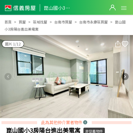
崑山國小3房陽台進出美電寓
崑山國小3房陽台進出美電寓
首頁
買屋
區域找屋
台南市買屋
台南市永康區買屋
崑山國
小3房陽台進出美電寓
圖片 1/12
此為其他仲介業者物件
崑山國小3房陽台進出美電寓
非信義物件