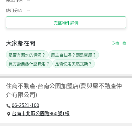
謄本用途
--
使用分區
--
完整物件詳情
大家都在問
換一換
是否有漏水的情況？
屋主自住嗎？還是空屋？
買方需要繳什麼費用？
是否使用天然瓦斯？
住商不動產
-
台南公園加盟店(愛與屋不動產仲
介有限公司)
06-2521-100
台南市北區公園路960號1樓