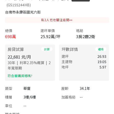
(GS155244HB)
台南市永康區國光六街
有
2
人也在關注這間👀
總價
建坪單價
格局
698
萬
25.92萬/坪
3房2廳2衛
房貸試算
坪數詳情
計算
細項
22,681
元/月
建坪
26.93
主建物
19.05
|
|
30
年
利率
2.35
%概算
2
地坪
5.97
年寬限期
​符合首購資格嗎?
類型
華廈
屋齡
34.1年
樓層
3樓/6樓
加蓋格局
--
車位
--