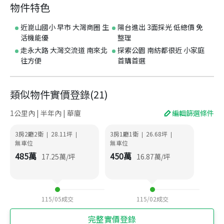
物件特色
近崑山國小 早市 大灣商圈 生
陽台進出 3面採光 低總價 免
活機能優
整理
走永大路 大灣交流道 南來北
探索公園 南紡都很近 小家庭
往方便
首購首選
類似物件實價登錄
(
21
)
1公里內 | 半年內 | 華廈
編輯篩選條件
3房2廳2衛
28.11
坪
3房1廳1衛
26.68
坪
|
|
|
|
無車位
無車位
485
萬
450
萬
17.25
萬/坪
16.87
萬/坪
115/05
成交
115/02
成交
完整實價登錄