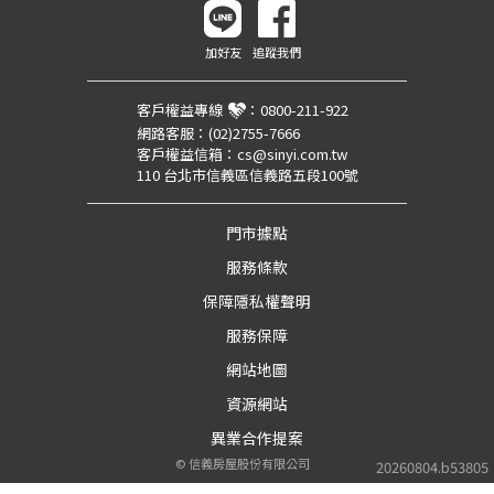
加好友
追蹤我們
客戶權益專線
：
0800-211-922
網路客服：
(02)2755-7666
客戶權益信箱：
cs@sinyi.com.tw
110 台北市信義區信義路五段100號
門市據點
服務條款
保障隱私權聲明
服務保障
網站地圖
資源網站
異業合作提案
©
信義房屋股份有限公司
20260804.b53805