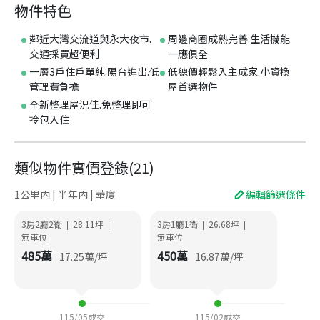
物件特色
鄰近大灣交流道與永大夜市.
周邊商圈成熟完善.生活機能
交通採買超便利
一應俱全
一層3戶住戶單純.陽台進出.低
低總價輕鬆入主成家.小資換
管理費負擔
屋首選物件
全新整理屋況佳.免整理即可
拎包入住
類似物件實價登錄
(
21
)
1公里內 | 半年內 | 華廈
編輯篩選條件
3房2廳2衛
28.11
坪
3房1廳1衛
26.68
坪
|
|
|
|
無車位
無車位
485
萬
450
萬
17.25
萬/坪
16.87
萬/坪
115/05
成交
115/02
成交