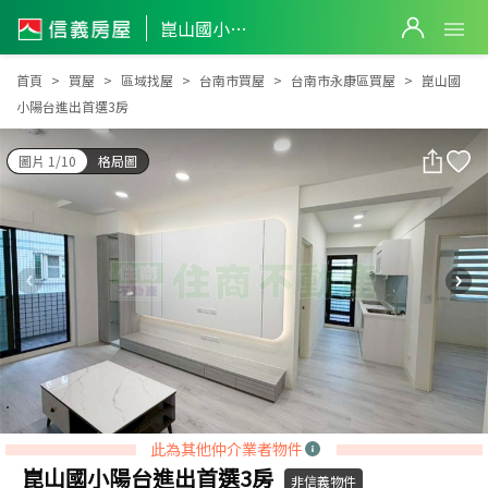
崑山國小陽台進出首選3房
崑山國小陽台進出首選3房
首頁
買屋
區域找屋
台南市買屋
台南市永康區買屋
崑山國
小陽台進出首選3房
圖片 1/10
格局圖
此為其他仲介業者物件
崑山國小陽台進出首選3房
非信義物件