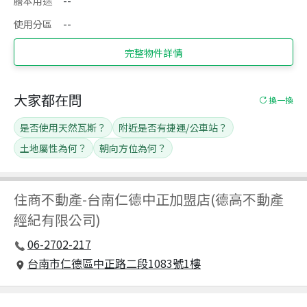
謄本用途
--
使用分區
--
完整物件詳情
大家都在問
換一換
是否使用天然瓦斯？
附近是否有捷運/公車站？
土地屬性為何？
朝向方位為何？
住商不動產
-
台南仁德中正加盟店(德高不動產
經紀有限公司)
06-2702-217
台南市仁德區中正路二段1083號1樓