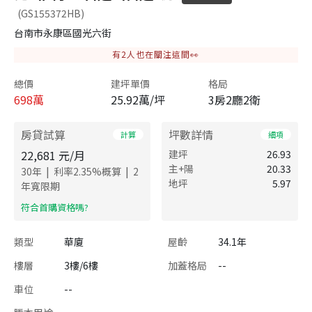
(GS155372HB)
台南市永康區國光六街
有
2
人也在關注這間👀
總價
建坪單價
格局
698
萬
25.92萬/坪
3房2廳2衛
房貸試算
坪數詳情
計算
細項
22,681
元/月
建坪
26.93
主+陽
20.33
|
|
30
年
利率
2.35
%概算
2
地坪
5.97
年寬限期
​符合首購資格嗎?
類型
華廈
屋齡
34.1年
樓層
3樓/6樓
加蓋格局
--
車位
--