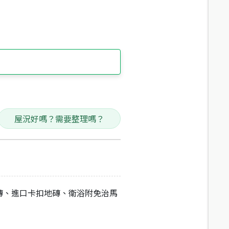
屋況好嗎？需要整理嗎？
磚、進口卡扣地磚、衛浴附免治馬