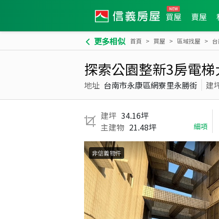
買屋
賣屋
更多相似
首頁
買屋
區域找屋
台
探索公園整新3房電梯
地址
台南市永康區網寮里永勝街
建
建坪
34.16坪
主建物
21.48坪
細項
非信義物件