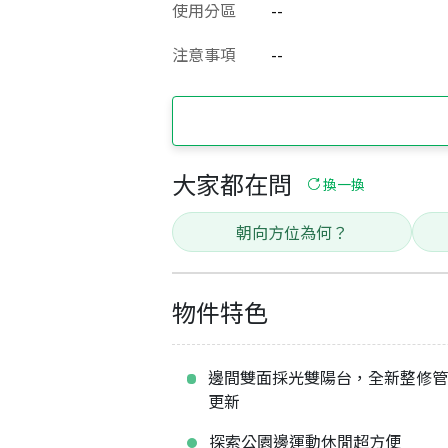
使用分區
--
注意事項
--
大家都在問
換一換
朝向方位為何？
物件特色
邊間雙面採光雙陽台，全新整修
更新
探索公園邊運動休閒超方便