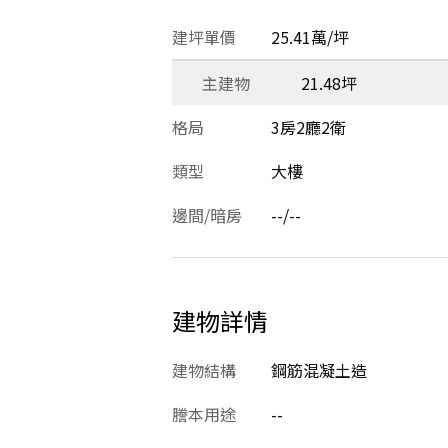
建坪單價
25.41萬/坪
主建物
21.48坪
格局
3房2廳2衛
類型
大樓
邊間/暗房
--/--
建物詳情
建物結構
鋼筋混凝土造
謄本用途
--