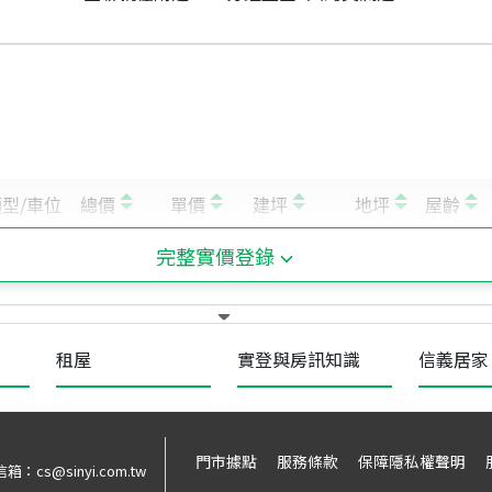
完整實價登錄
租屋
實登與房訊知識
信義居家
門市據點
服務條款
保障隱私權聲明
信箱：
cs@sinyi.com.tw