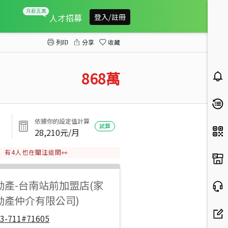
探索公園整新3房電梯大樓
人才招募
登入/註冊
列印
分享
收藏
868
萬
依據你的設定值計算
試算
28,210
元/月
有
4
人也在關注這間👀
動產
-
台南站前加盟店(家
動產仲介有限公司)
33-711#71605