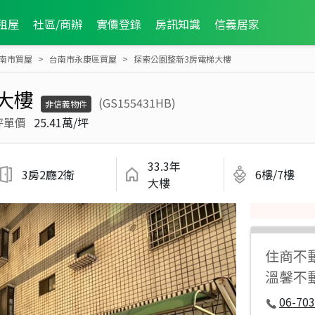
租屋
社區/商辦
實價登錄
房訊知識
信義居家
南市買屋
台南市永康區買屋
探索公園整新3房電梯大樓
大樓
(GS155431HB)
非信義物件
坪單價
25.41萬/坪
33.3年
3房2廳2衛
6樓/7樓
大樓
住商不
溫馨不
06-70