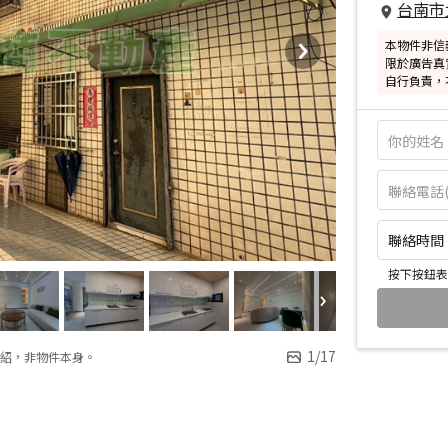
台南市
本物件非信
限於廣告真
自行負責，
聯絡時間：皆
按下按鈕表
1
/
17
紹，非物件本身。