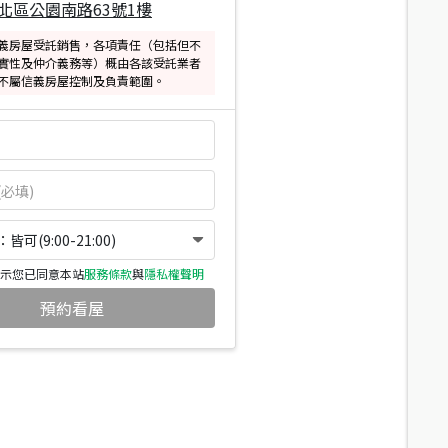
北區公園南路63號1樓
義房屋受託銷售，各項責任（包括但不
實性及仲介義務等）概由各該受託業者
不屬信義房屋控制及負責範圍。
可(9:00-21:00)
示您已同意本站
服務條款
與
隱私權聲明
預約看屋