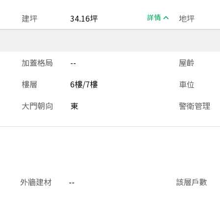
建坪
34.16坪
詳情
地坪
加蓋格局
--
屋齡
樓層
6樓/7樓
車位
大門朝向
東
警衛管理
外牆建材
--
該層戶數