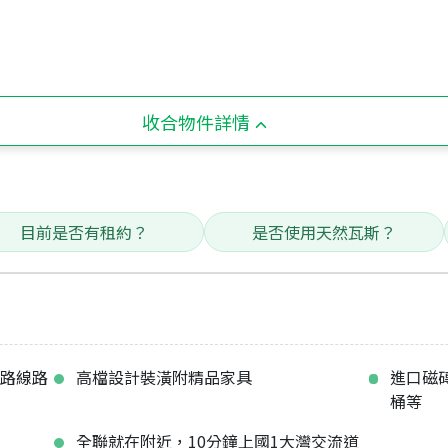
收合物件詳情
目前是否有租約？
是否使用天然瓦斯？
管路線路
高檔設計裝潢附精品家具
進口磁
桶等
全聯就在附近，10分鐘上國1大灣交流道