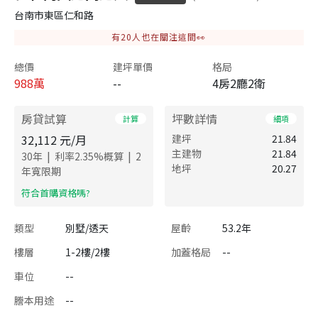
台南市東區仁和路
有
20
人也在關注這間👀
總價
建坪單價
格局
988
萬
--
4房2廳2衛
房貸試算
坪數詳情
計算
細項
32,112
元/月
建坪
21.84
主建物
21.84
|
|
30
年
利率
2.35
%概算
2
地坪
20.27
年寬限期
​符合首購資格嗎?
類型
別墅/透天
屋齡
53.2年
樓層
1-2樓/2樓
加蓋格局
--
車位
--
謄本用途
--