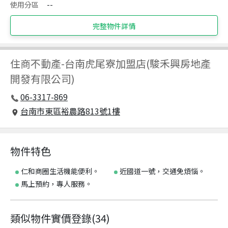
使用分區
--
完整物件詳情
住商不動產
-
台南虎尾寮加盟店(駿禾興房地產
開發有限公司)
06-3317-869
台南市東區裕農路813號1樓
物件特色
仁和商圈生活機能便利。
近國道一號，交通免煩惱。
馬上預約，專人服務。
類似物件實價登錄
(
34
)