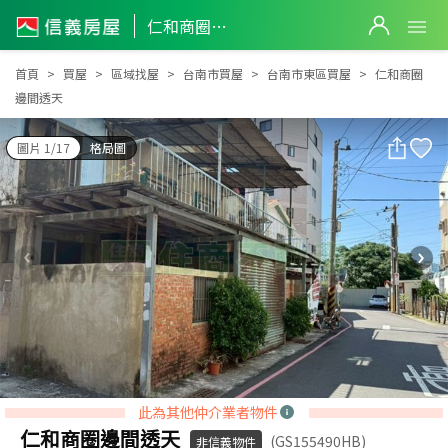
仁和商圈邊間透天
仁和商圈邊間透天
首頁
買屋
區域找屋
台南市買屋
台南市東區買屋
仁和商圈
邊間透天
圖片 1/17
格局圖
此為其他仲介業者物件
仁和商圈邊間透天
(GS155490HB)
非信義物件