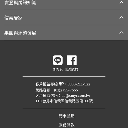
實登與房訊知識
信義居家
集團與永續發展
加好友
追蹤我們
客戶權益專線
：
0800-211-922
網路客服：
(02)2755-7666
客戶權益信箱：
cs@sinyi.com.tw
110 台北市信義區信義路五段100號
門市據點
服務條款