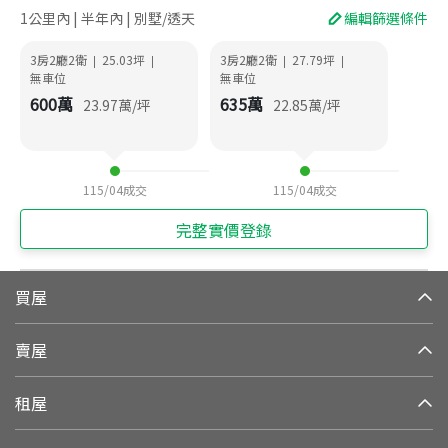
1公里內 | 半年內 | 別墅/透天
編輯篩選條件
3房2廳2衛
25.03
坪
3房2廳2衛
27.79
坪
|
|
|
|
無車位
無車位
600
萬
635
萬
23.97
萬/坪
22.85
萬/坪
115/04
成交
115/04
成交
完整實價登錄
買屋
賣屋
租屋