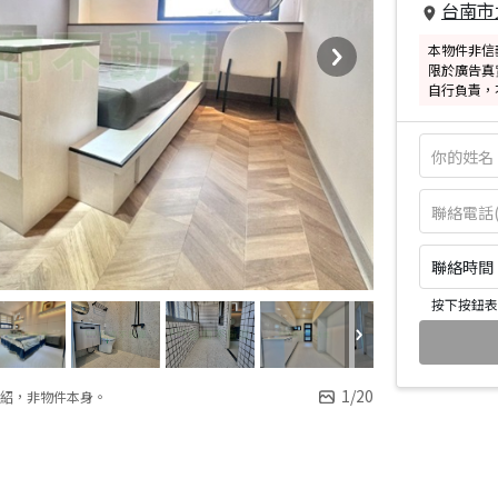
台南市
本物件非信
限於廣告真
自行負責，
聯絡時間：皆
按下按鈕表
1
/
20
紹，非物件本身。