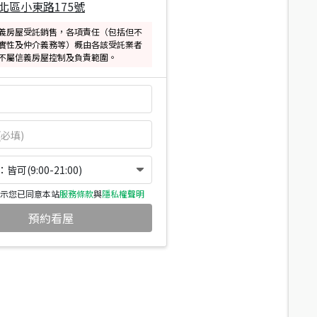
北區小東路175號
義房屋受託銷售，各項責任（包括但不
實性及仲介義務等）概由各該受託業者
不屬信義房屋控制及負責範圍。
可(9:00-21:00)
示您已同意本站
服務條款
與
隱私權聲明
預約看屋