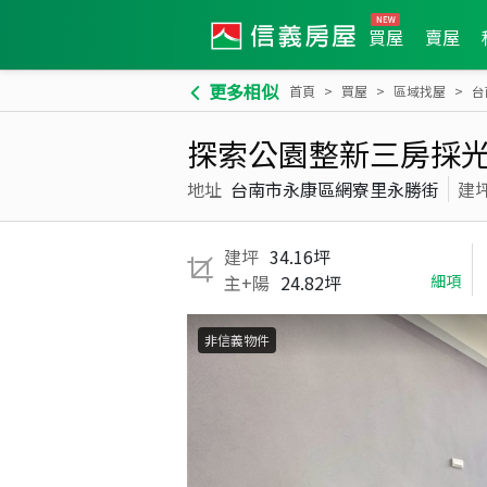
買屋
賣屋
更多相似
首頁
買屋
區域找屋
台
探索公園整新三房採
地址
台南市永康區網寮里永勝街
建
建坪
34.16坪
主+陽
24.82坪
細項
非信義物件