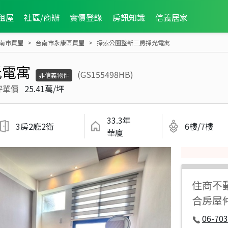
租屋
社區/商辦
實價登錄
房訊知識
信義居家
南市買屋
台南市永康區買屋
探索公園整新三房採光電寓
光電寓
(GS155498HB)
非信義物件
坪單價
25.41萬/坪
33.3年
3房2廳2衛
6樓/7樓
華廈
住商不
合房屋
06-70