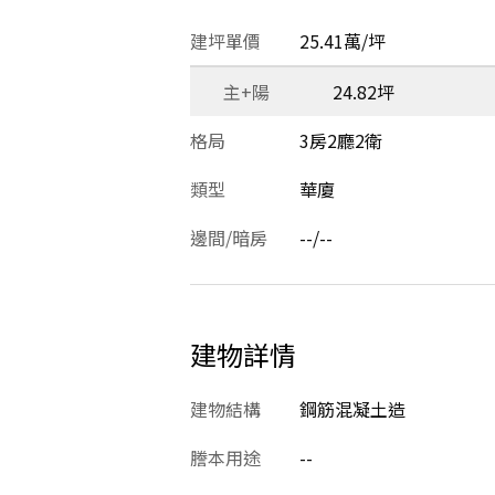
建坪單價
25.41萬/坪
主+陽
24.82坪
格局
3房2廳2衛
類型
華廈
邊間/暗房
--/--
建物詳情
建物結構
鋼筋混凝土造
謄本用途
--