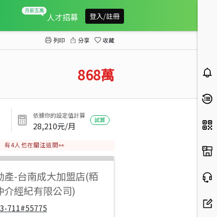
探索公園整新三房採光電寓
人才招募
登入/註冊
列印
分享
收藏
868
萬
依據你的設定值計算
試算
28,210
元/月
有
4
人也在關注這間👀
動產
-
台南成大加盟店(粨
仲介經紀有限公司)
33-711#55775