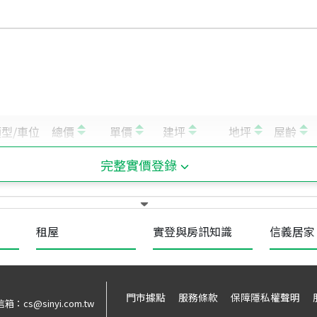
完整實價登錄
租屋
實登與房訊知識
信義居家
門市據點
服務條款
保障隱私權聲明
信箱：
cs@sinyi.com.tw