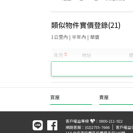
類似物件實價登錄
(
21
)
1公里內 | 半年內 | 華廈
買屋
賣屋
客戶權益專線
：
0800-211-922
網路客服：
(02)2755-7666
客戶權益
110 台北市信義區信義路五段100號