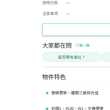
使用分區
--
注意事項
--
大家都在問
換一換
是否帶有車位？
物件特色
管線更新，邊間三房採光佳
近國1、台20、台1，交通便捷