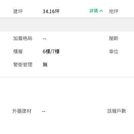
建坪
34.16坪
詳情
地坪
加蓋格局
--
屋齡
樓層
6樓/7樓
車位
警衛管理
無
外牆建材
--
該層戶數