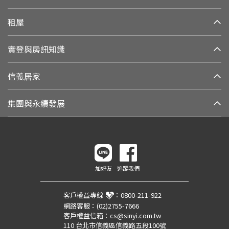
租屋
實登與房訊知識
信義居家
集團與永續發展
加好友
追蹤我們
客戶權益專線
：
0800-211-922
網路客服：
(02)2755-7666
客戶權益信箱：
cs@sinyi.com.tw
110 台北市信義區信義路五段100號