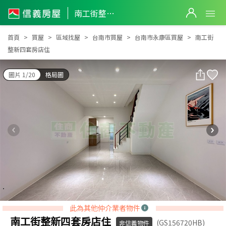
南工街整新四套房店住
南工街整新四套房店住
首頁
買屋
區域找屋
台南市買屋
台南市永康區買屋
南工街
整新四套房店住
圖片 1/20
格局圖
此為其他仲介業者物件
南工街整新四套房店住
(GS156720HB)
非信義物件