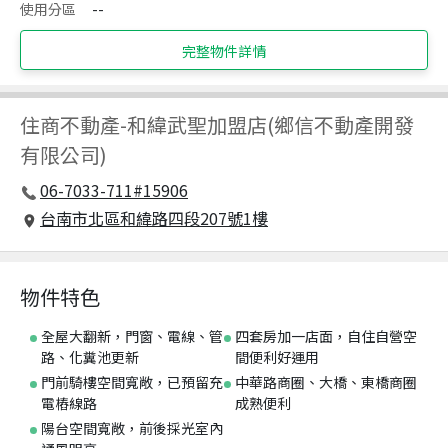
使用分區
--
完整物件詳情
住商不動產
-
和緯武聖加盟店(鄉信不動產開發
有限公司)
06-7033-711#15906
台南市北區和緯路四段207號1樓
物件特色
全屋大翻新，門窗、電線、管
四套房加一店面，自住自營空
路、化糞池更新
間便利好運用
門前騎樓空間寬敞，已預留充
中華路商圈、大橋、東橋商圈
電樁線路
成熟便利
陽台空間寬敞，前後採光室內