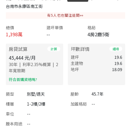
台南市永康區南工街
有
5
人也在關注這間👀
總價
建坪單價
格局
1,398
萬
--
4房2廳5衛
房貸試算
坪數詳情
計算
細項
45,444
元/月
建坪
19.6
主建物
19.6
|
|
30
年
利率
2.35
%概算
2
地坪
18.09
年寬限期
​符合首購資格嗎?
類型
別墅/透天
屋齡
45.7年
樓層
1-2樓/2樓
加蓋格局
--
車位
--
謄本用途
--