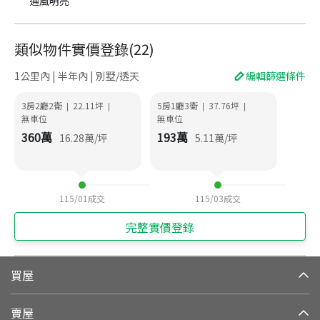
通風明亮
類似物件實價登錄
(
22
)
1公里內 | 半年內 | 別墅/透天
編輯篩選條件
3房2廳2衛
22.11
坪
5房1廳3衛
37.76
坪
|
|
|
|
無車位
無車位
360
萬
193
萬
16.28
萬/坪
5.11
萬/坪
115/01
成交
115/03
成交
完整實價登錄
買屋
賣屋