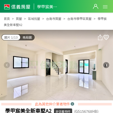
學甲宸美全新車墅A2
學甲宸美全新車墅A2
首頁
買屋
區域找屋
台南市買屋
台南市學甲區買屋
學甲宸
美全新車墅A2
圖片 1/13
格局圖
此為其他仲介業者物件
學甲宸美全新車墅A2
(GS156768HB)
非信義物件