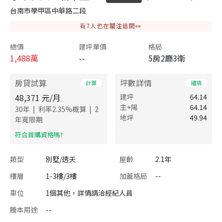
台南市學甲區中華路二段
有
7
人也在關注這間👀
總價
建坪單價
格局
1,488
萬
--
5房2廳3衛
房貸試算
坪數詳情
計算
細項
48,371
元/月
建坪
64.14
主+陽
64.14
|
|
30
年
利率
2.35
%概算
2
地坪
49.94
年寬限期
​符合首購資格嗎?
類型
別墅/透天
屋齡
2.1年
樓層
1-3樓/3樓
加蓋格局
--
車位
1個其他，詳情請洽經紀人員
謄本用途
--