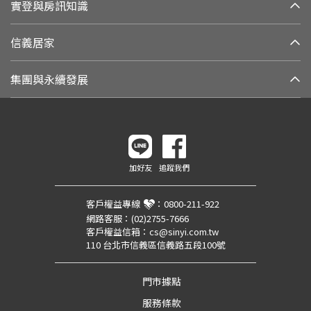
實登與房訊知識
信義居家
集團與永續發展
加好友
追蹤我們
客戶權益專線
：
0800-211-922
網路客服：
(02)2755-7666
客戶權益信箱：
cs@sinyi.com.tw
110 台北市信義區信義路五段100號
門市據點
服務條款