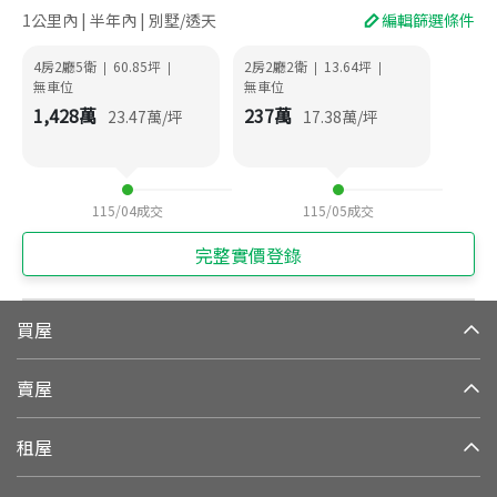
1公里內 | 半年內 | 別墅/透天
編輯篩選條件
4房2廳5衛
60.85
坪
2房2廳2衛
13.64
坪
|
|
|
|
無車位
無車位
1,428
萬
237
萬
23.47
萬/坪
17.38
萬/坪
115/04
成交
115/05
成交
完整實價登錄
買屋
賣屋
租屋