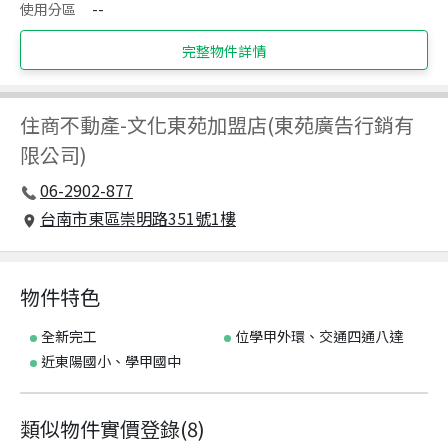
使用分區
--
完整物件詳情
住商不動產
-
文化東苑加盟店(東苑廣告行銷有
限公司)
06-2902-877
台南市東區崇明路351號1樓
物件特色
全新完工
位學甲外環、交通四通八達
近東陽國小、學甲國中
類似物件實價登錄
(
8
)