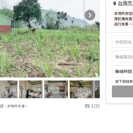
台南市
本物件非信
限於廣告真
自行負責，
聯絡時間：皆
按下按鈕表
1
/
15
紹，非物件本身。