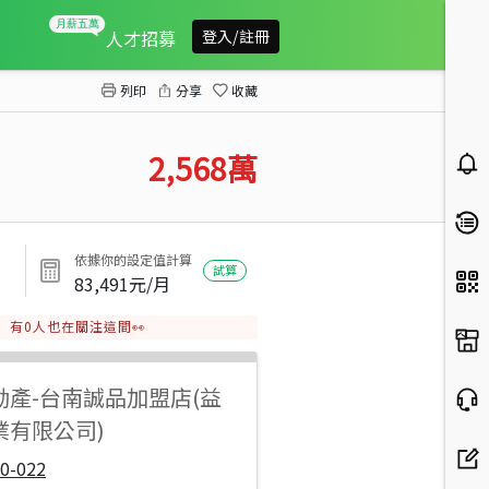
龜丹溫泉大路邊黃金大地坪農地2
人才招募
登入/註冊
列印
分享
收藏
2,568
萬
依據你的設定值計算
試算
83,491
元/月
有
0
人也在關注這間👀
動產
-
台南誠品加盟店(益
業有限公司)
0-022