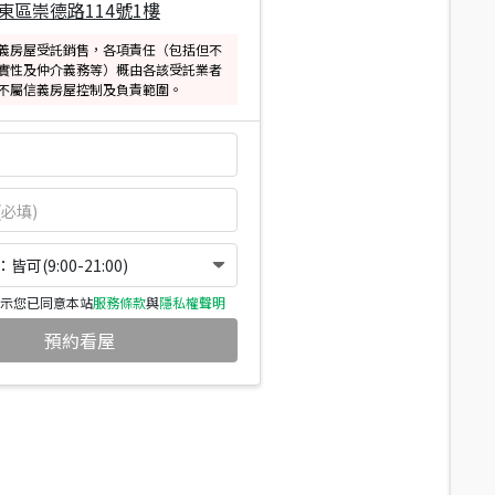
東區崇德路114號1樓
義房屋受託銷售，各項責任（包括但不
實性及仲介義務等）概由各該受託業者
不屬信義房屋控制及負責範圍。
可(9:00-21:00)
示您已同意本站
服務條款
與
隱私權聲明
預約看屋