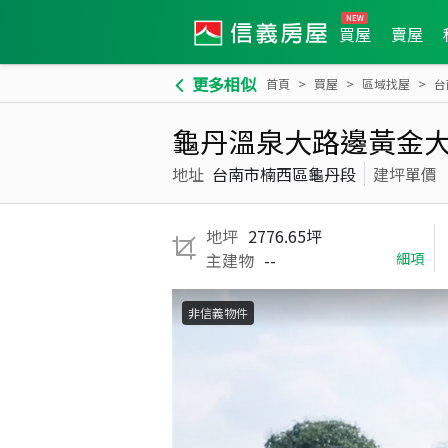
買屋
賣屋
更多相似
首頁
買屋
區域找屋
台
龜丹溫泉大路邊黃金大
地址
台南市楠西區龜丹段
建坪單價
地坪
2776.65坪
主建物
--
細項
非信義物件