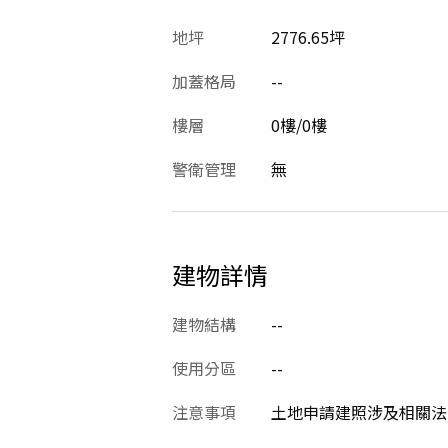
地坪
2776.65坪
加蓋格局
--
樓層
0樓/0樓
警衛管理
無
建物詳情
建物結構
--
使用分區
--
注意事項
土地申請建照涉及相關法