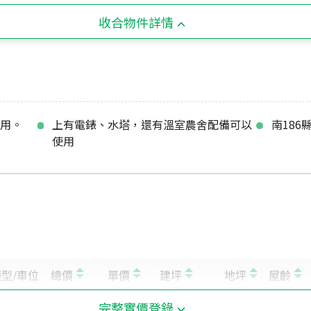
收合物件詳情
利用。
上有電錶、水塔，還有溫室農舍配備可以
南186
使用
完整實價登錄