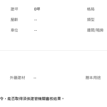
建坪
0坪
格局
屋齡
--
類型
車位
--
邊間/暗房
外牆建材
--
謄本用途
令，能否取得須俟建管機關審核結果。