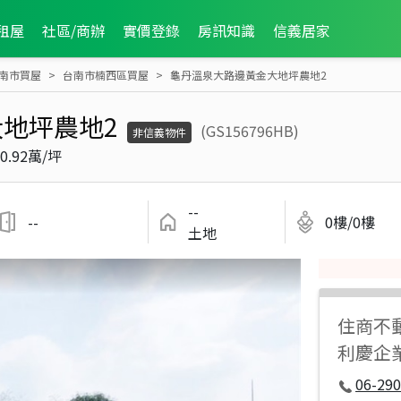
租屋
社區/商辦
實價登錄
房訊知識
信義居家
南市買屋
台南市楠西區買屋
龜丹溫泉大路邊黃金大地坪農地2
地坪農地2
(GS156796HB)
非信義物件
0.92萬/坪
--
--
0樓/0樓
土地
住商不
利慶企
06-290