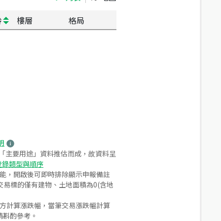
齡
樓層
格局
明
之「主要用途」資料推估而成，故資料呈
登錄類型與順序
功能，開啟後可即時排除顯示申報備註
易標的僅有建物、土地面積為0(含地
合方計算漲跌幅，當筆交易漲跌幅計算
請斟酌參考。