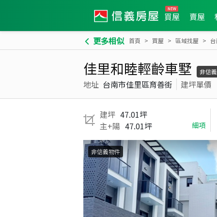
買屋
賣屋
更多相似
首頁
買屋
區域找屋
台
佳里和睦輕齡車墅
非信義
地址
台南市佳里區育善街
建坪單價
建坪
47.01坪
主+陽
47.01坪
細項
非信義物件