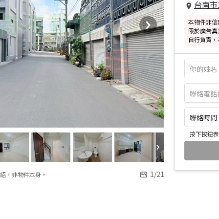
台南市
本物件非信
限於廣告真
自行負責，
聯絡時間：皆
按下按鈕表
1
/
21
紹，非物件本身。