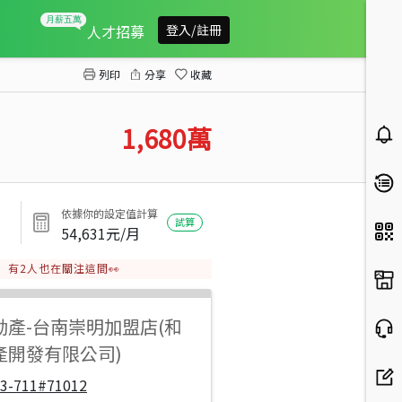
佳里和睦輕齡車墅
人才招募
登入/註冊
列印
分享
收藏
1,680
萬
依據你的設定值計算
試算
54,631
元/月
有
2
人也在關注這間👀
動產
-
台南崇明加盟店(和
產開發有限公司)
33-711#71012