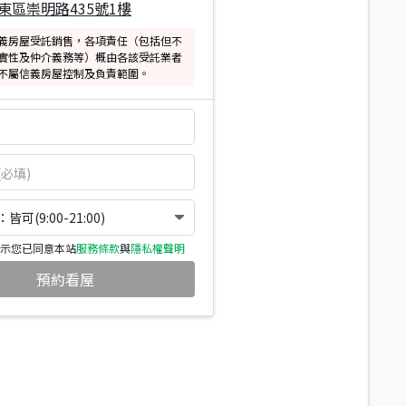
東區崇明路435號1樓
義房屋受託銷售，各項責任（包括但不
實性及仲介義務等）概由各該受託業者
不屬信義房屋控制及負責範圍。
可(9:00-21:00)
示您已同意本站
服務條款
與
隱私權聲明
預約看屋