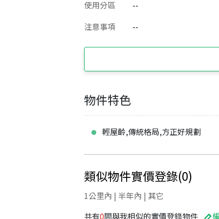
使用分區
--
注意事項
--
物件特色
輕屋齡,傳統格局,方正好規劃
類似物件實價登錄
(
0
)
1公里內 | 半年內 | 其它
共有
0
間與我相似的實價登錄物件