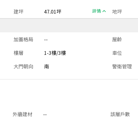
建坪
47.01坪
詳情
地坪
加蓋格局
--
屋齡
樓層
1-3樓/3樓
車位
大門朝向
南
警衛管理
外牆建材
--
該層戶數