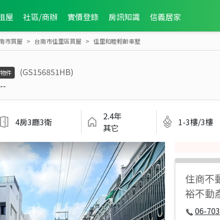
租屋
社區/商辦
實價登錄
房訊知識
信義居家
南市買屋
台南市佳里區買屋
佳里和睦輕齡車墅
(GS156851HB)
物件
--
2.4年
4房3廳3衛
1-3樓/3樓
其它
住商不
裕不動
06-70