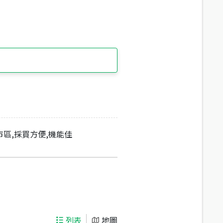
市區,採買方便,機能佳
列表
地圖