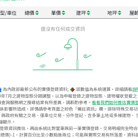
型/車位
總價
單價
建坪
地坪
屋
還沒有任何成交資訊
為內政部最新公布的實價登錄資料;
該數值為系統運算，詳細請看
說
020年7月之建物型態分類調整，以及申報登錄之建物型態、建物權狀登載
價查詢服務網之搜尋結果有所差異，請斟酌參考。
看看我們如何推估實價
關係影響所造成，詳情請參考頁面之粉色「備註資訊」欄。排除特殊交易
與政府有關之交易、僅車位交易、分件登記、含多筆土地或多棟建物、 交
復顯示。
價登錄資訊推估，再由系統比對當筆與前一筆實價登錄，交易明細完全吻
交總價)-1，計算百分比至小數點後兩位；可能與實際交易有所落差，資料