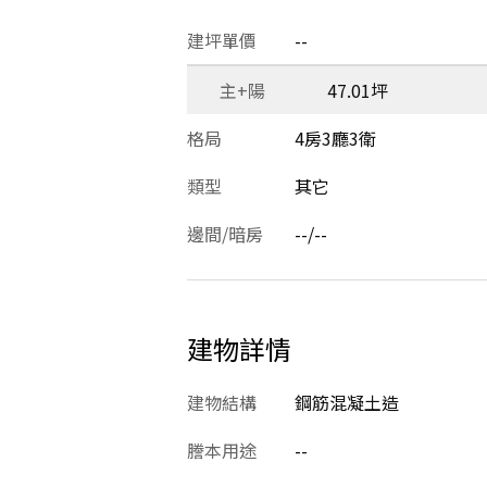
建坪單價
--
主+陽
47.01坪
格局
4房3廳3衛
類型
其它
邊間/暗房
--/--
建物詳情
建物結構
鋼筋混凝土造
謄本用途
--