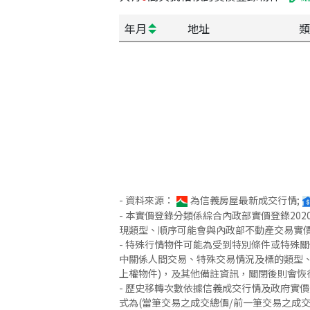
年月
地址
類
- 資料來源：
為信義房屋最新成交行情;
- 本實價登錄分類係綜合內政部實價登錄2
現類型、順序可能會與內政部不動產交易實
- 特殊行情物件可能為受到特別條件或特殊
中關係人間交易、特殊交易情況及標的類型、
上權物件)，及其他備註資訊，關閉後則會恢
- 歷史移轉次數依據信義成交行情及政府實
式為(當筆交易之成交總價/前一筆交易之成