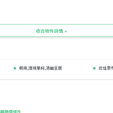
收合物件詳情
朝南,環境單純,清幽宜居
近佳里
編輯篩選條件