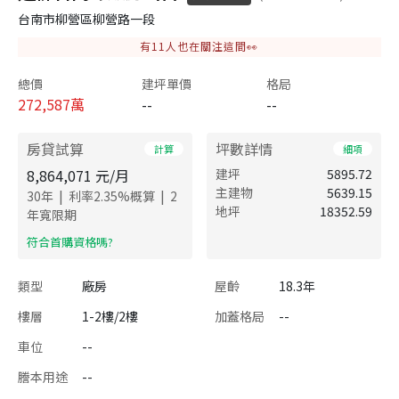
台南市柳營區柳營路一段
有
11
人也在關注這間👀
總價
建坪單價
格局
272,587
萬
--
--
房貸試算
坪數詳情
計算
細項
8,864,071
元/月
建坪
5895.72
主建物
5639.15
|
|
30
年
利率
2.35
%概算
2
地坪
18352.59
年寬限期
​符合首購資格嗎?
類型
廠房
屋齡
18.3年
樓層
1-2樓/2樓
加蓋格局
--
車位
--
謄本用途
--