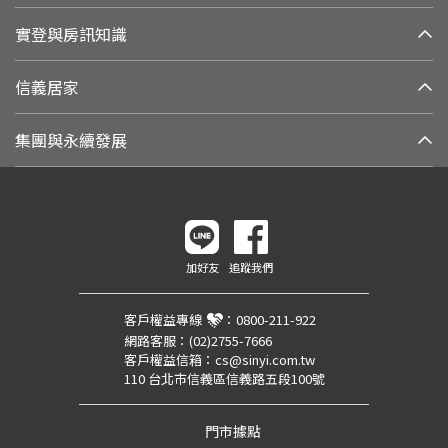
實登與房訊知識
信義居家
集團與永續發展
加好友
追蹤我們
客戶權益專線
：
0800-211-922
網路客服：
(02)2755-7666
客戶權益信箱：
cs@sinyi.com.tw
110 台北市信義區信義路五段100號
門市據點