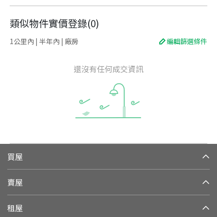
類似物件實價登錄
(
0
)
1公里內 | 半年內 | 廠房
編輯篩選條件
還沒有任何成交資訊
買屋
賣屋
租屋