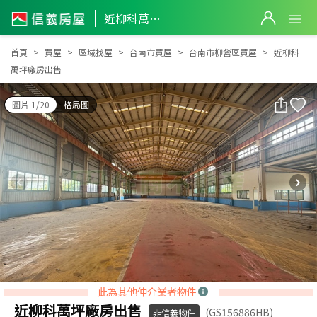
近柳科萬坪廠房出售
近柳科萬坪廠房出售
首頁
買屋
區域找屋
台南市買屋
台南市柳營區買屋
近柳科
萬坪廠房出售
圖片 1/20
格局圖
此為其他仲介業者物件
近柳科萬坪廠房出售
(GS156886HB)
非信義物件