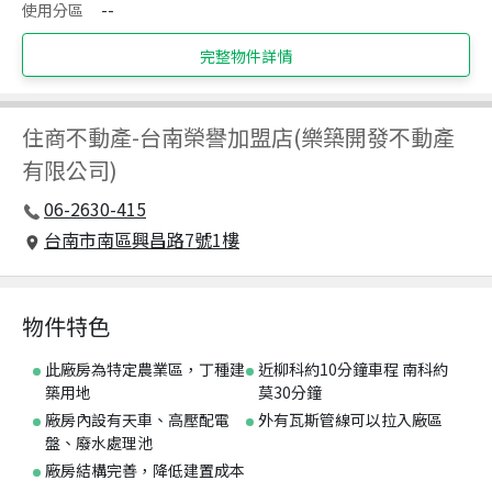
使用分區
--
完整物件詳情
住商不動產
-
台南榮譽加盟店(樂築開發不動產
有限公司)
06-2630-415
台南市南區興昌路7號1樓
物件特色
此廠房為特定農業區，丁種建
近柳科約10分鐘車程 南科約
築用地
莫30分鐘
廠房內設有天車、高壓配電
外有瓦斯管線可以拉入廠區
盤、廢水處理池
廠房結構完善，降低建置成本