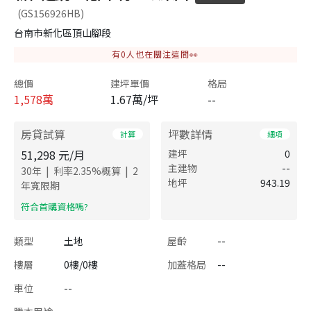
(GS156926HB)
台南市新化區頂山腳段
有
0
人也在關注這間👀
總價
建坪單價
格局
1,578
萬
1.67萬/坪
--
房貸試算
坪數詳情
計算
細項
51,298
元/月
建坪
0
主建物
--
|
|
30
年
利率
2.35
%概算
2
地坪
943.19
年寬限期
​符合首購資格嗎?
類型
土地
屋齡
--
樓層
0樓/0樓
加蓋格局
--
車位
--