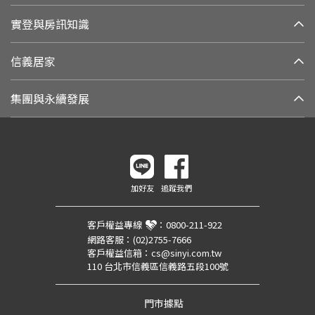
實登與房訊知識
信義居家
集團與永續發展
加好友
追蹤我們
客戶權益專線
：
0800-211-922
網路客服：
(02)2755-7666
客戶權益信箱：
cs@sinyi.com.tw
110 台北市信義區信義路五段100號
門市據點