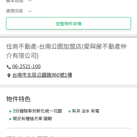
謄本用途
--
使用分區
--
完整物件詳情
住商不動產
-
台南公園加盟店(愛與屋不動產仲
介有限公司)
06-2521-100
台南市北區公園路960號1樓
物件特色
3分鐘騎車到新化統一花園
有井 沒水 有電
現況有種植芒果 龍眼