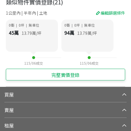
類似物件實價登錄
(
21
)
1公里內 | 半年內 | 土地
編輯篩選條件
0衛
0
坪
無車位
0衛
0
坪
無車位
|
|
|
|
45
萬
94
萬
13.79
萬/坪
13.79
萬/坪
115/06
成交
115/06
成交
完整實價登錄
買屋
賣屋
租屋