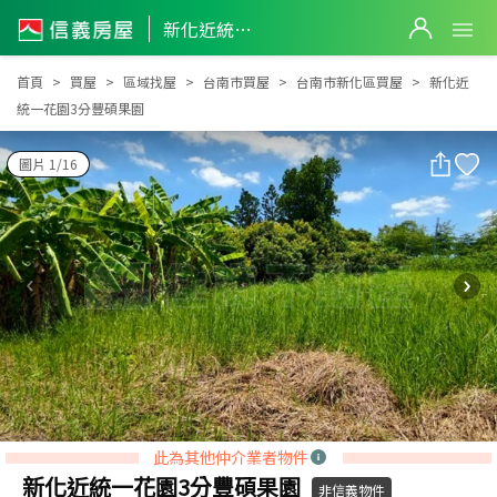
新化近統一花園3分豐碩果園
新化近統一花園3分豐碩果園
首頁
買屋
區域找屋
台南市買屋
台南市新化區買屋
新化近
統一花園3分豐碩果園
圖片 1/16
此為其他仲介業者物件
新化近統一花園3分豐碩果園
非信義物件