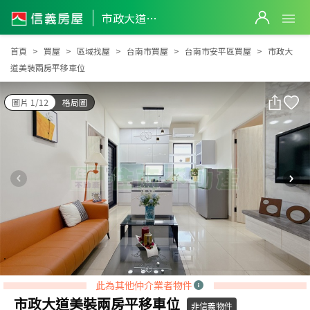
市政大道美裝兩房平移車位
市政大道美裝兩房平移車位
首頁
買屋
區域找屋
台南市買屋
台南市安平區買屋
市政大
道美裝兩房平移車位
圖片 1/12
格局圖
此為其他仲介業者物件
市政大道美裝兩房平移車位
非信義物件