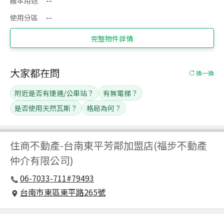
謄本用途
--
使用分區
--
完整物件詳情
大家都在問
換一換
附近是否有捷運/公車站？
有無電梯？
是否使用天然瓦斯？
格局為何？
住商不動產
-
台南東平芳鄰加盟店(福步不動產
仲介有限公司)
06-7033-711#79493
台南市東區東平路265號