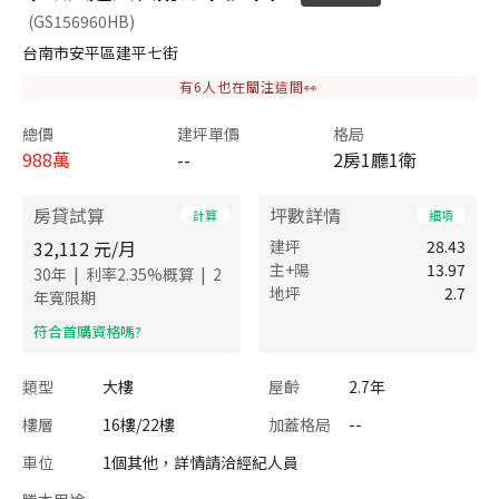
(GS156960HB)
台南市安平區建平七街
有
6
人也在關注這間👀
總價
建坪單價
格局
988
萬
--
2房1廳1衛
房貸試算
坪數詳情
計算
細項
32,112
元/月
建坪
28.43
主+陽
13.97
|
|
30
年
利率
2.35
%概算
2
地坪
2.7
年寬限期
​符合首購資格嗎?
類型
大樓
屋齡
2.7年
樓層
16樓/22樓
加蓋格局
--
車位
1個其他，詳情請洽經紀人員