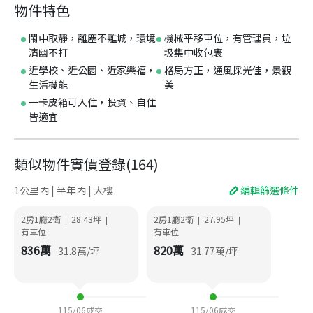
物件特色
鬧中取靜，離塵不離城，環境
機械平移車位，有管理員，垃
清幽不打
圾集中收包裹
近學校、近公園、近家樂福，
格局方正，通風採光佳，景觀
生活機能
美
一卡皮箱可入住，投資、自住
皆適宜
類似物件實價登錄
(
164
)
1公里內 | 半年內 | 大樓
編輯篩選條件
2房1廳2衛
28.43
坪
2房1廳2衛
27.95
坪
|
|
|
|
有車位
有車位
836
萬
820
萬
31.8
萬/坪
31.77
萬/坪
115/06
成交
115/06
成交