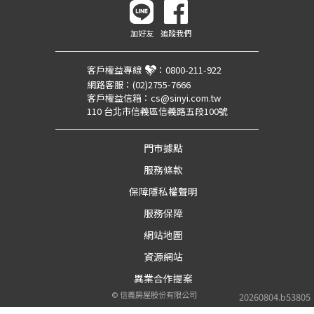
加好友
追蹤我們
客戶權益專線
：
0800-211-922
網路客服：
(02)2755-7666
客戶權益信箱：
cs@sinyi.com.tw
110 台北市信義區信義路五段100號
門市據點
服務條款
保障隱私權聲明
服務保障
網站地圖
資源網站
異業合作提案
©
信義房屋股份有限公司
20260804.b53805