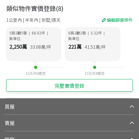
類似物件實價登錄
(
8
)
1公里內 | 半年內 | 別墅/透天
編輯篩選條件
5房2廳5衛
68.02
坪
6房2廳2衛
5.32
坪
|
|
|
|
無車位
無車位
2,250
萬
221
萬
33.08
萬/坪
41.51
萬/坪
115/05
成交
115/03
成交
完整實價登錄
買屋
賣屋