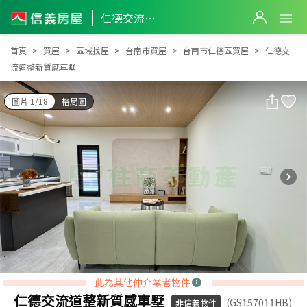
仁德交流道整新質感車墅
仁德交流道整新質感車墅
首頁
買屋
區域找屋
台南市買屋
台南市仁德區買屋
仁德交
流道整新質感車墅
圖片 1/18
格局圖
此為其他仲介業者物件
仁德交流道整新質感車墅
(GS157011HB)
非信義物件