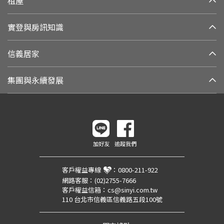
租屋
實登與房訊知識
信義居家
集團與永續發展
加好友
追蹤我們
客戶權益專線
：
0800-211-922
網路客服：
(02)2755-7666
客戶權益信箱：
cs@sinyi.com.tw
110 台北市信義區信義路五段100號