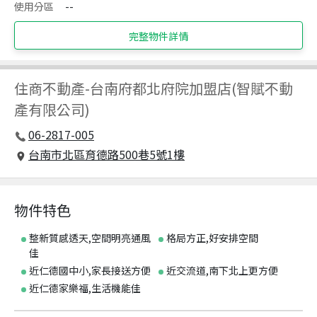
使用分區
--
完整物件詳情
住商不動產
-
台南府都北府院加盟店(智賦不動
產有限公司)
06-2817-005
台南市北區育德路500巷5號1樓
物件特色
整新質感透天,空間明亮通風
格局方正,好安排空間
佳
近仁德國中小,家長接送方便
近交流道,南下北上更方便
近仁德家樂福,生活機能佳