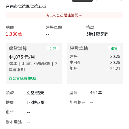
台南市仁德區仁德五街
有
1
人也在關注這間👀
總價
建坪單價
格局
1,380
萬
--
5房1廳5衛
房貸試算
坪數詳情
計算
細項
44,875
元/月
建坪
30.25
主+陽
30.25
|
|
30
年
利率
2.35
%概算
2
地坪
24.21
年寬限期
​符合首購資格嗎?
類型
別墅/透天
屋齡
46.1年
樓層
1-3樓/3樓
加蓋格局
--
車位
--
謄本用途
--