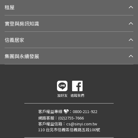
租屋
實登與房訊知識
信義居家
集團與永續發展
加好友
追蹤我們
客戶權益專線
：
0800-211-922
網路客服：
(02)2755-7666
客戶權益信箱：
cs@sinyi.com.tw
110 台北市信義區信義路五段100號