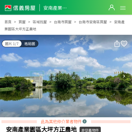
安南產業園區大坪方正農地
安南產業園區大坪方正農地
首頁
買屋
區域找屋
台南市買屋
台南市安南區買屋
安南產
業園區大坪方正農地
圖片 1/7
格局圖
此為其他仲介業者物件
安南產業園區大坪方正農地
非信義物件