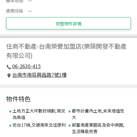
謄本用途
--
使用分區
--
完整物件詳情
住商不動產
-
台南榮譽加盟店(樂築開發不動產
有限公司)
06-2630-415
台南市南區興昌路7號1樓
物件特色
土地方正大坪數好規劃,現況
都市計畫內土地,未來增值性
為魚塭
大
近台17線,交通南來北往便利
鄰臺南產業園區及安中商圈,
生活機能完善