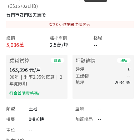
(GS157021HB)
台南市安南區天馬段
有
28
人也在關注這間👀
總價
建坪單價
格局
5,086
萬
2.5萬/坪
--
房貸試算
坪數詳情
計算
細項
165,396
元/月
建坪
0
主建物
--
|
|
30
年
利率
2.35
%概算
2
地坪
2034.49
年寬限期
​符合首購資格嗎?
類型
土地
屋齡
--
樓層
0樓/0樓
加蓋格局
--
車位
--