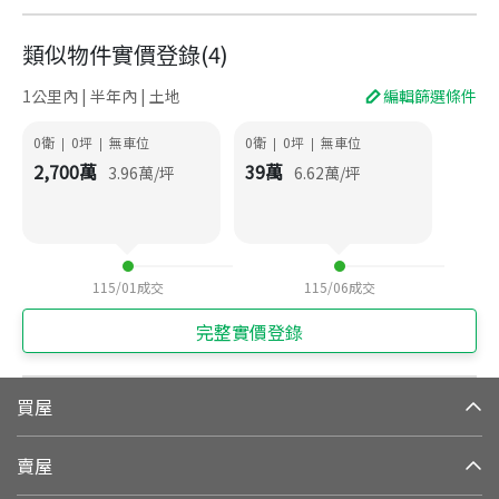
類似物件實價登錄
(
4
)
1公里內 | 半年內 | 土地
編輯篩選條件
0衛
0
坪
無車位
0衛
0
坪
無車位
|
|
|
|
2,700
萬
39
萬
3.96
萬/坪
6.62
萬/坪
115/01
成交
115/06
成交
完整實價登錄
買屋
賣屋