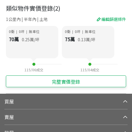
類似物件實價登錄
(
2
)
1公里內 | 半年內 | 土地
編輯篩選條件
0衛
0
坪
無車位
0衛
0
坪
無車位
|
|
|
|
70
萬
75
萬
0.25
萬/坪
0.13
萬/坪
115/06
成交
115/04
成交
完整實價登錄
買屋
賣屋