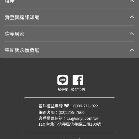
租屋
實登與房訊知識
信義居家
集團與永續發展
加好友
追蹤我們
客戶權益專線
：
0800-211-922
網路客服：
(02)2755-7666
客戶權益信箱：
cs@sinyi.com.tw
110 台北市信義區信義路五段100號