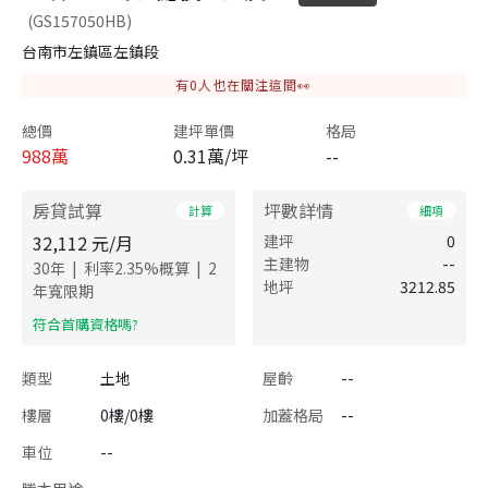
(GS157050HB)
台南市左鎮區左鎮段
有
0
人也在關注這間👀
總價
建坪單價
格局
988
萬
0.31萬/坪
--
房貸試算
坪數詳情
計算
細項
32,112
元/月
建坪
0
主建物
--
|
|
30
年
利率
2.35
%概算
2
地坪
3212.85
年寬限期
​符合首購資格嗎?
類型
土地
屋齡
--
樓層
0樓/0樓
加蓋格局
--
車位
--