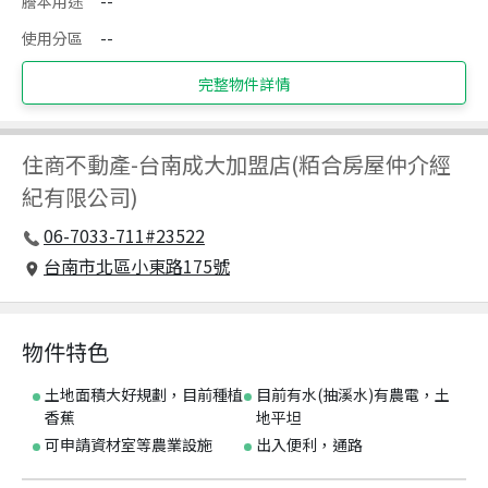
謄本用途
--
使用分區
--
完整物件詳情
住商不動產
-
台南成大加盟店(粨合房屋仲介經
紀有限公司)
06-7033-711#23522
台南市北區小東路175號
物件特色
土地面積大好規劃，目前種植
目前有水(抽溪水)有農電，土
香蕉
地平坦
可申請資材室等農業設施
出入便利，通路