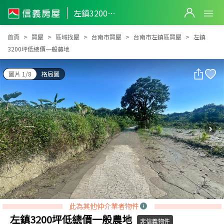
左鎮3200坪低總價一般農地
左鎮3200坪低總價一般農地
首頁
買屋
區域找屋
台南市買屋
台南市左鎮區買屋
左鎮
3200坪低總價一般農地
圖片 1/8
格局圖
此為其他仲介業者物件
左鎮3200坪低總價一般農地
非信義物件