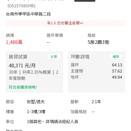
(GS157085HB)
台南市學甲區中華路二段
有
1
人也在關注這間👀
總價
建坪單價
格局
1,488
萬
--
5房2廳3衛
房貸試算
坪數詳情
計算
細項
48,371
元/月
建坪
64.13
主建物
57.62
|
|
30
年
利率
2.35
%概算
2
地坪
49.94
年寬限期
​符合首購資格嗎?
類型
別墅/透天
屋齡
2.1年
樓層
1-3樓/3樓
加蓋格局
--
車位
1個其他，詳情請洽經紀人員