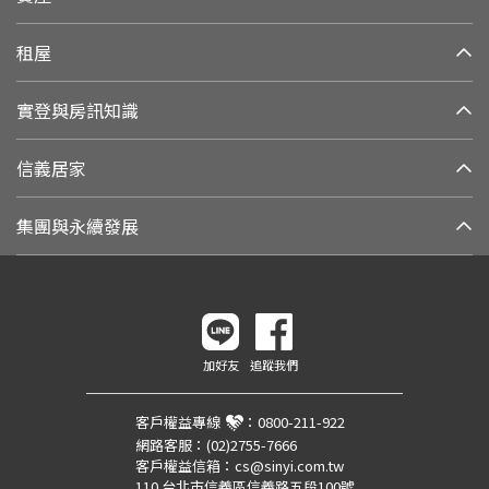
租屋
實登與房訊知識
信義居家
集團與永續發展
加好友
追蹤我們
客戶權益專線
：
0800-211-922
網路客服：
(02)2755-7666
客戶權益信箱：
cs@sinyi.com.tw
110 台北市信義區信義路五段100號