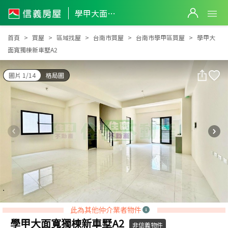
學甲大面寬獨棟新車墅A2
學甲大面寬獨棟新車墅A2
首頁
買屋
區域找屋
台南市買屋
台南市學甲區買屋
學甲大
面寬獨棟新車墅A2
圖片 1/14
格局圖
此為其他仲介業者物件
學甲大面寬獨棟新車墅A2
非信義物件