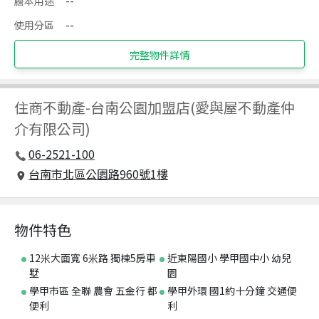
謄本用途
--
使用分區
--
完整物件詳情
住商不動產
-
台南公園加盟店(愛與屋不動產仲
介有限公司)
06-2521-100
台南市北區公園路960號1樓
物件特色
12米大面寬 6米路 獨棟5房車
近東陽國小 學甲國中小 幼兒
墅
園
學甲市區 全聯 農會 五金行 都
學甲外環 國1約十分鐘 交通便
便利
利