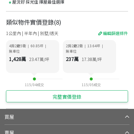
屋況好 採光佳 擇屋最佳選擇
類似物件實價登錄
(
8
)
1公里內 | 半年內 | 別墅/透天
編輯篩選條件
4房2廳5衛
60.85
坪
2房2廳2衛
13.64
坪
|
|
|
|
無車位
無車位
1,428
萬
237
萬
23.47
萬/坪
17.38
萬/坪
115/04
成交
115/05
成交
完整實價登錄
買屋
賣屋