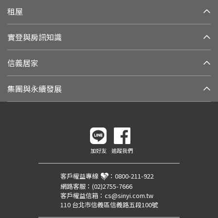
租屋
實登與房訊知識
信義居家
集團與永續發展
加好友
追蹤我們
客戶權益專線
：
0800-211-922
網路客服：
(02)2755-7666
客戶權益信箱：
cs@sinyi.com.tw
110 台北市信義區信義路五段100號