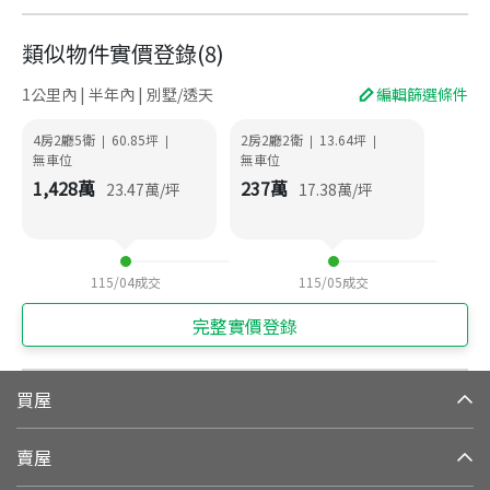
類似物件實價登錄
(
8
)
1公里內 | 半年內 | 別墅/透天
編輯篩選條件
4房2廳5衛
60.85
坪
2房2廳2衛
13.64
坪
|
|
|
|
無車位
無車位
1,428
萬
237
萬
23.47
萬/坪
17.38
萬/坪
115/04
成交
115/05
成交
完整實價登錄
買屋
賣屋