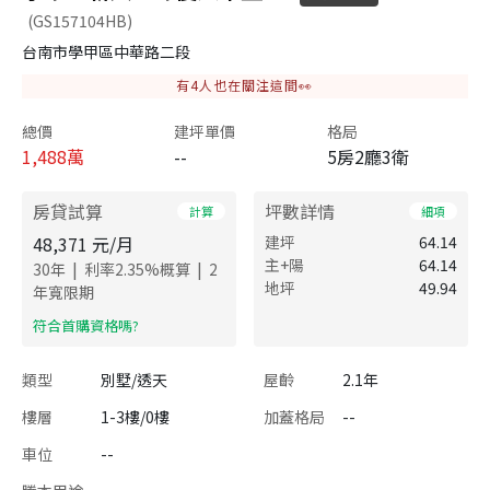
(GS157104HB)
台南市學甲區中華路二段
有
4
人也在關注這間👀
總價
建坪單價
格局
1,488
萬
--
5房2廳3衛
房貸試算
坪數詳情
計算
細項
48,371
元/月
建坪
64.14
主+陽
64.14
|
|
30
年
利率
2.35
%概算
2
地坪
49.94
年寬限期
​符合首購資格嗎?
類型
別墅/透天
屋齡
2.1年
樓層
1-3樓/0樓
加蓋格局
--
車位
--