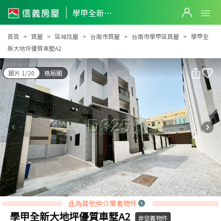
學甲全新大地坪優質車墅A2
學甲全新大地坪優質車墅A2
首頁
買屋
區域找屋
台南市買屋
台南市學甲區買屋
學甲全
新大地坪優質車墅A2
圖片 1/20
格局圖
此為其他仲介業者物件
學甲全新大地坪優質車墅A2
非信義物件