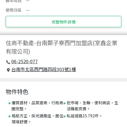
謄本用途
--
使用分區
--
完整物件詳情
住商不動產
-
台南鄭子寮西門加盟店(室鑫企業
有限公司)
06-2520-077
台南市北區西門路四段303號1樓
物件特色
優質建材，品質建商，行政商
近市場、全聯、便利商店，生
圈完整。
活機能完善。
格局方正，採光通風佳，居住
私設道路15.792坪。
環境舒適。