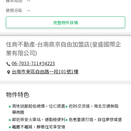
謄本用途
--
使用分區
--
完整物件詳情
住商不動產
-
台南鼎京自由加盟店(皇盛國際企
業有限公司)
06-7033-711#54223
台南市東區自由路一段101號1樓
物件特色
買地送屋超低總價，位仁德嘉
近86交流道，南北交通無阻
藥商圈
鄰近保安火車站，通勤極便利
危老重建打造，自住夢想城堡
離塵不離城，靜巷住宅享受慢