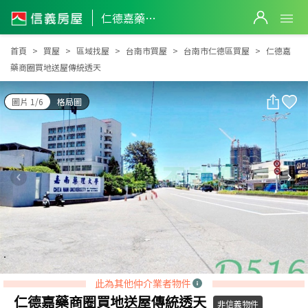
仁德嘉藥商圈買地送屋傳統透天
仁德嘉藥商圈買地送屋傳統透天
首頁
買屋
區域找屋
台南市買屋
台南市仁德區買屋
仁德嘉
藥商圈買地送屋傳統透天
圖片 1/6
格局圖
此為其他仲介業者物件
仁德嘉藥商圈買地送屋傳統透天
非信義物件