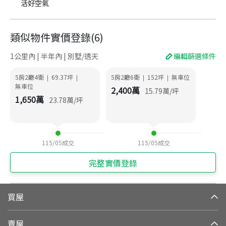
活好空氣
類似物件實價登錄
(
6
)
1公里內 | 半年內 | 別墅/透天
編輯篩選條件
5房2廳4衛
69.37
坪
5房2廳6衛
152
坪
無車位
|
|
|
|
無車位
2,400
萬
15.79
萬/坪
1,650
萬
23.78
萬/坪
115/05
成交
115/05
成交
完整實價登錄
買屋
賣屋