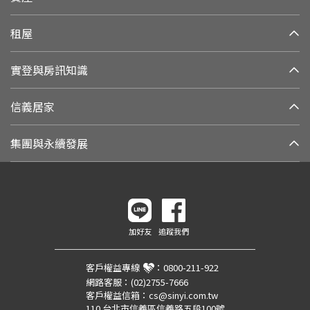
租屋
實登與房訊知識
信義居家
集團與永續發展
加好友
追蹤我們
客戶權益專線
：
0800-211-922
網路客服：
(02)2755-7666
客戶權益信箱：
cs@sinyi.com.tw
110 台北市信義區信義路五段100號