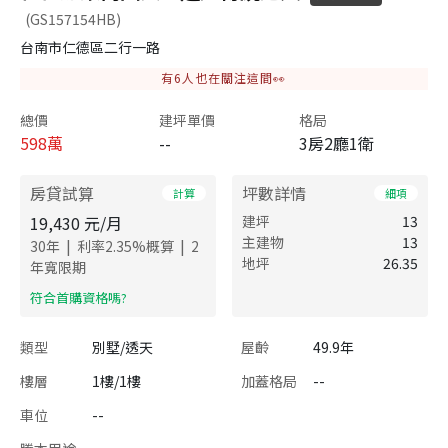
(GS157154HB)
台南市仁德區二行一路
有
6
人也在關注這間👀
總價
建坪單價
格局
598
萬
--
3房2廳1衛
房貸試算
坪數詳情
計算
細項
19,430
元/月
建坪
13
主建物
13
|
|
30
年
利率
2.35
%概算
2
地坪
26.35
年寬限期
​符合首購資格嗎?
類型
別墅/透天
屋齡
49.9年
樓層
1樓/1樓
加蓋格局
--
車位
--