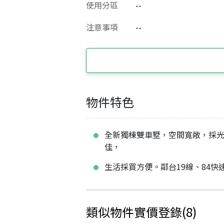
使用分區
--
注意事項
--
物件特色
全新獨棟雙車墅，空間寬敞，採
佳，
生活採買方便。鄰台19線、84快
類似物件實價登錄
(
8
)