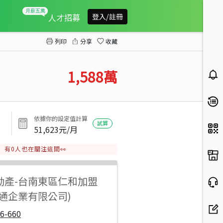
學甲東陽國小全新雙車墅A
人才招募
登入/註冊
列印
分享
收藏
1,588
萬
依據你的設定值計算
試算
51,623
元/月
有
0
人也在關注這間👀
動產
-
台南東區仁和加盟
吉通企業有限公司)
6-660