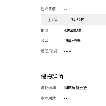
建坪單價
--
主+陽
74.52坪
格局
4房2廳3衛
類型
別墅/透天
邊間/暗房
--/--
建物詳情
建物結構
鋼筋混凝土造
謄本用途
--