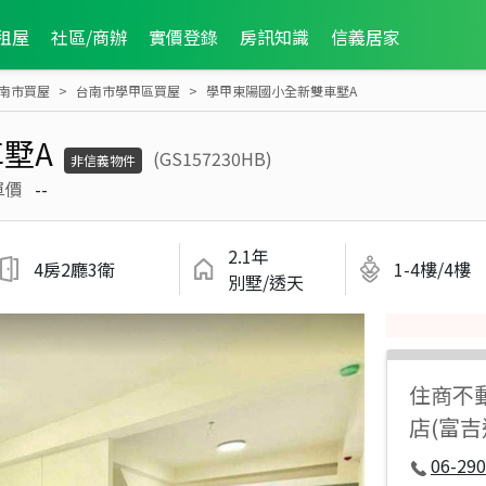
租屋
社區/商辦
實價登錄
房訊知識
信義居家
南市買屋
台南市學甲區買屋
學甲東陽國小全新雙車墅A
墅A
(GS157230HB)
非信義物件
單價
--
2.1年
4房2廳3衛
1-4樓/4樓
別墅/透天
住商不
店(富
06-290