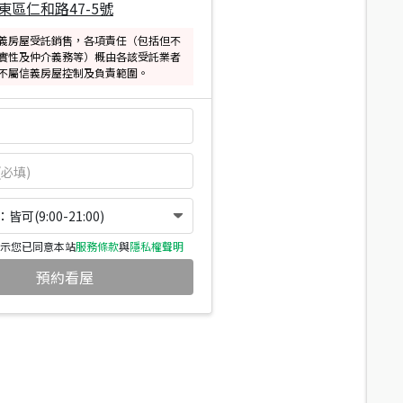
東區仁和路47-5號
義房屋受託銷售，各項責任（包括但不
實性及仲介義務等）概由各該受託業者
不屬信義房屋控制及負責範圍。
可(9:00-21:00)
示您已同意本站
服務條款
與
隱私權聲明
預約看屋