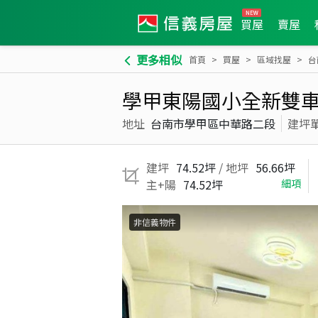
買屋
賣屋
更多相似
首頁
買屋
區域找屋
台
學甲東陽國小全新雙車
地址
台南市學甲區中華路二段
建坪
建坪
74.52坪
/ 地坪
56.66坪
主+陽
74.52坪
細項
非信義物件