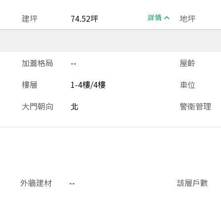
建坪
74.52坪
詳情
地坪
加蓋格局
--
屋齡
樓層
1-4樓/4樓
車位
大門朝向
北
警衛管理
外牆建材
--
該層戶數