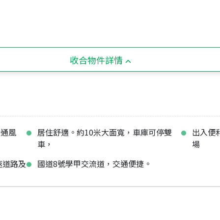
收合物件詳情
光通風
居住舒適。約10米大面寬，車庫可停雙
出入便
車，
場
速道路及
國道8號學甲交流道，交通便捷。