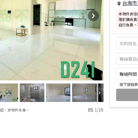
台南市
本物件非信
限於廣告真
自行負責，
聯絡時間：皆
按下按鈕表
1
/
16
紹，非物件本身。