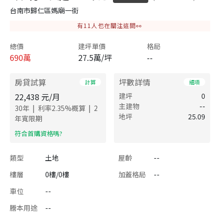
台南市歸仁區媽廟一街
有
11
人也在關注這間👀
總價
建坪單價
格局
690
萬
27.5萬/坪
--
房貸試算
坪數詳情
計算
細項
22,438
元/月
建坪
0
主建物
--
|
|
30
年
利率
2.35
%概算
2
地坪
25.09
年寬限期
​符合首購資格嗎?
類型
土地
屋齡
--
樓層
0樓/0樓
加蓋格局
--
車位
--
謄本用途
--