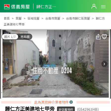
歸仁方正美建地七甲旁
歸仁方正美建地七甲旁
首頁
買屋
區域找屋
台南市買屋
台南市歸仁區買屋
歸仁方
正美建地七甲旁
圖片 1/7
格局圖
此為其他仲介業者物件
歸仁方正美建地七甲旁
(GS42963HB)
非信義物件