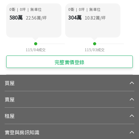
0衛
0
坪
無車位
0衛
0
坪
無車位
|
|
|
|
580
萬
304
萬
22.56
萬/坪
10.82
萬/坪
115/04
成交
115/03
成交
完整實價登錄
買屋
賣屋
租屋
實登與房訊知識