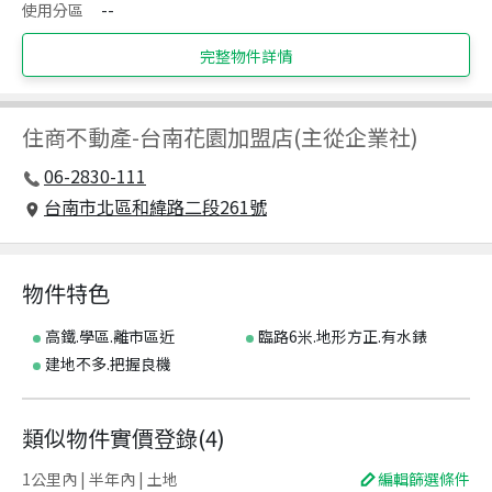
使用分區
--
完整物件詳情
住商不動產
-
台南花園加盟店(主從企業社)
06-2830-111
台南市北區和緯路二段261號
物件特色
高鐵.學區.離市區近
臨路6米.地形方正.有水錶
建地不多.把握良機
類似物件實價登錄
(
4
)
1公里內 | 半年內 | 土地
編輯篩選條件