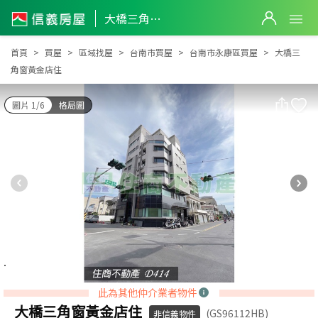
大橋三角窗黃金店住
大橋三角窗黃金店住
首頁
買屋
區域找屋
台南市買屋
台南市永康區買屋
大橋三
角窗黃金店住
圖片 1/6
格局圖
此為其他仲介業者物件
大橋三角窗黃金店住
(GS96112HB)
非信義物件