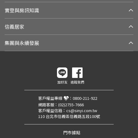
實登與房訊知識
信義居家
集團與永續發展
加好友
追蹤我們
客戶權益專線
：
0800-211-922
網路客服：
(02)2755-7666
客戶權益信箱：
cs@sinyi.com.tw
110 台北市信義區信義路五段100號
門市據點