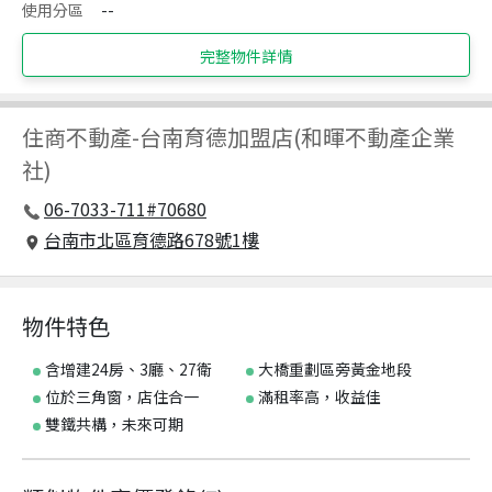
使用分區
--
完整物件詳情
住商不動產
-
台南育德加盟店(和暉不動產企業
社)
06-7033-711#70680
台南市北區育德路678號1樓
物件特色
含增建24房、3廳、27衛
大橋重劃區旁黃金地段
位於三角窗，店住合一
滿租率高，收益佳
雙鐵共構，未來可期