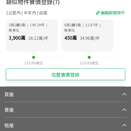
類似物件實價登錄
(
7
)
1公里內 | 半年內 | 店面
編輯篩選條件
5房2廳5衛
149.29
坪
6房2廳3衛
12.87
坪
|
|
|
|
無車位
無車位
3,900
萬
450
萬
26.12
萬/坪
34.96
萬/坪
115/05
成交
115/03
成交
完整實價登錄
買屋
賣屋
租屋