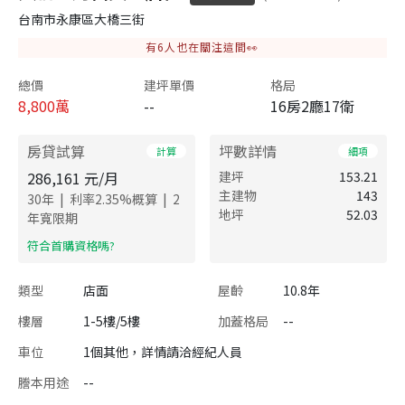
台南市永康區大橋三街
有
6
人也在關注這間👀
總價
建坪單價
格局
8,800
萬
--
16房2廳17衛
房貸試算
坪數詳情
計算
細項
286,161
元/月
建坪
153.21
主建物
143
|
|
30
年
利率
2.35
%概算
2
地坪
52.03
年寬限期
​符合首購資格嗎?
類型
店面
屋齡
10.8年
樓層
1-5樓/5樓
加蓋格局
--
車位
1個其他，詳情請洽經紀人員
謄本用途
--