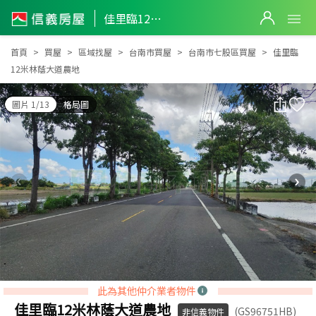
佳里臨12米林蔭大道農地
佳里臨12米林蔭大道農地
首頁
買屋
區域找屋
台南市買屋
台南市七股區買屋
佳里臨
12米林蔭大道農地
圖片 1/13
格局圖
此為其他仲介業者物件
佳里臨12米林蔭大道農地
(GS96751HB)
非信義物件