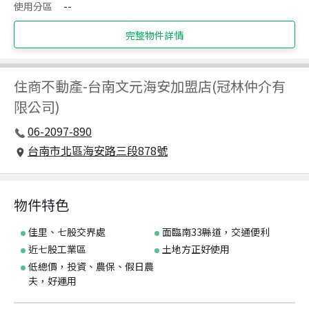
使用分區
--
完整物件詳情
住商不動產
-
台南文元海安加盟店(冠林仲介有
限公司)
06-2097-890
台南市北區海安路三段878號
物件特色
佳里、七股交界處
面臨南33縣道，交通便利
近七股工業區
土地方正好使用
低總價，投資、農保、假日農
夫，好運用