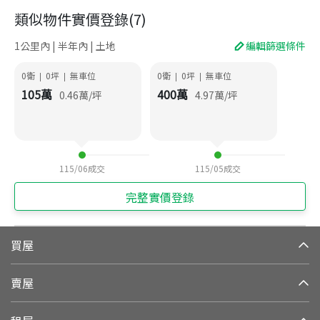
類似物件實價登錄
(
7
)
1公里內 | 半年內 | 土地
編輯篩選條件
0衛
0
坪
無車位
0衛
0
坪
無車位
|
|
|
|
105
萬
400
萬
0.46
萬/坪
4.97
萬/坪
115/06
成交
115/05
成交
完整實價登錄
買屋
賣屋