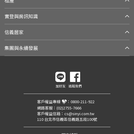
租屋
實登與房訊知識
信義居家
集團與永續發展
加好友
追蹤我們
客戶權益專線
：
0800-211-922
網路客服：
(02)2755-7666
客戶權益信箱：
cs@sinyi.com.tw
110 台北市信義區信義路五段100號