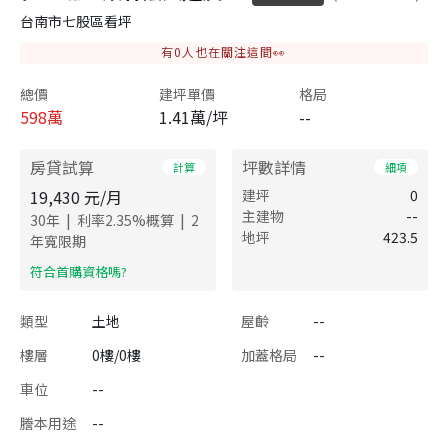
台南市七股區看坪
有
0
人也在關注這間👀
總價
建坪單價
格局
598
萬
1.41萬/坪
--
房貸試算
坪數詳情
計算
細項
19,430
元/月
建坪
0
主建物
--
|
|
30
年
利率
2.35
%概算
2
地坪
423.5
年寬限期
​符合首購資格嗎?
類型
土地
屋齡
--
樓層
0樓/0樓
加蓋格局
--
車位
--
謄本用途
--