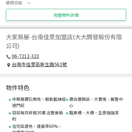
使用分區
--
完整物件詳情
大家房屋
-
台南佳里加盟店(大大開發股份有限
公司)
06-7212-323
台南市佳里區新生路562號
物件特色
中華路鑽石角地，輕軌藍線經
適合連鎖店、大賣場、展售中
過門前
心
目前每月收租30萬.出售後換
臨東橋、大橋、生意強強滾
約
住宅區建地，建蔽率60%，