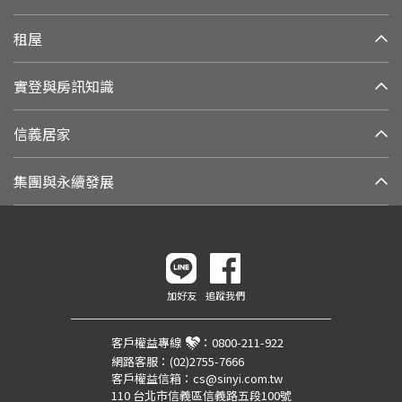
租屋
實登與房訊知識
信義居家
集團與永續發展
加好友
追蹤我們
客戶權益專線
：
0800-211-922
網路客服：
(02)2755-7666
客戶權益信箱：
cs@sinyi.com.tw
110 台北市信義區信義路五段100號