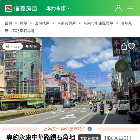
專約永康中華路鑽石角地
專約永康中華路鑽石角地
首頁
買屋
區域找屋
台南市買屋
台南市永康區買屋
專約永
康中華路鑽石角地
圖片 1/9
格局圖
此為其他仲介業者物件
專約永康中華路鑽石角地
(HB00012GH)
非信義物件