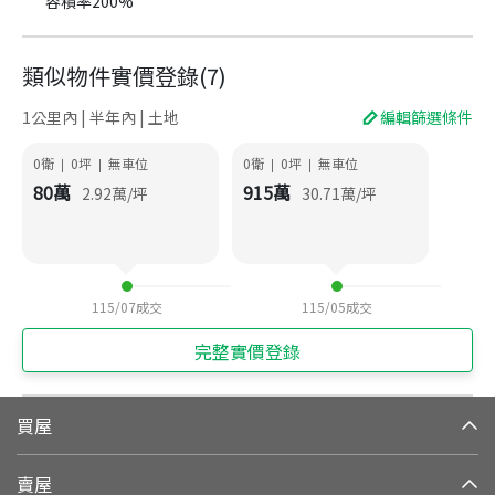
容積率200%
類似物件實價登錄
(
7
)
1公里內 | 半年內 | 土地
編輯篩選條件
0衛
0
坪
無車位
0衛
0
坪
無車位
|
|
|
|
80
萬
915
萬
2.92
萬/坪
30.71
萬/坪
115/07
成交
115/05
成交
完整實價登錄
買屋
賣屋