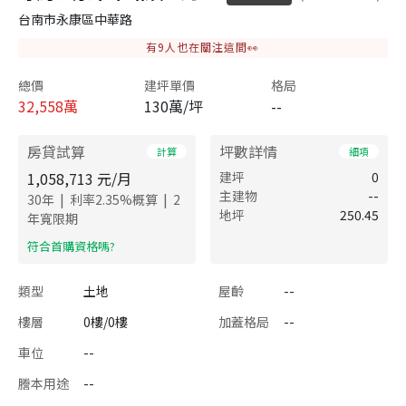
台南市永康區中華路
有
9
人也在關注這間👀
總價
建坪單價
格局
32,558
萬
130萬/坪
--
房貸試算
坪數詳情
計算
細項
1,058,713
元/月
建坪
0
主建物
--
|
|
30
年
利率
2.35
%概算
2
地坪
250.45
年寬限期
​符合首購資格嗎?
類型
土地
屋齡
--
樓層
0樓/0樓
加蓋格局
--
車位
--
謄本用途
--