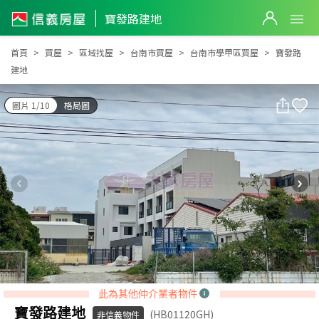
寶發路建地
寶發路建地
首頁
買屋
區域找屋
台南市買屋
台南市學甲區買屋
寶發路
建地
圖片 1/10
格局圖
此為其他仲介業者物件
寶發路建地
(HB01120GH)
非信義物件