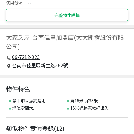
使用分區
--
完整物件詳情
大家房屋
-
台南佳里加盟店(大大開發股份有限
公司)
06-7212-323
台南市佳里區新生路562號
物件特色
學甲市區漂亮建地.
寬16米,深38米.
增值空間大.
15米道路寬敞好出入.
類似物件實價登錄
(
12
)