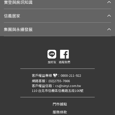
實登與房訊知識
信義居家
集團與永續發展
加好友
追蹤我們
客戶權益專線
：
0800-211-922
網路客服：
(02)2755-7666
客戶權益信箱：
cs@sinyi.com.tw
110 台北市信義區信義路五段100號
門市據點
服務條款