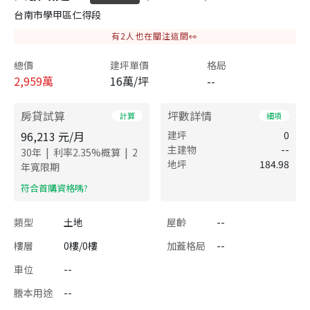
台南市學甲區仁得段
有
2
人也在關注這間👀
總價
建坪單價
格局
2,959
萬
16萬/坪
--
房貸試算
坪數詳情
計算
細項
96,213
元/月
建坪
0
主建物
--
|
|
30
年
利率
2.35
%概算
2
地坪
184.98
年寬限期
​符合首購資格嗎?
類型
土地
屋齡
--
樓層
0樓/0樓
加蓋格局
--
車位
--
謄本用途
--