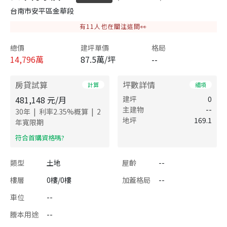
台南市安平區金華段
有
11
人也在關注這間👀
總價
建坪單價
格局
14,796
萬
87.5萬/坪
--
房貸試算
坪數詳情
計算
細項
481,148
元/月
建坪
0
主建物
--
|
|
30
年
利率
2.35
%概算
2
地坪
169.1
年寬限期
​符合首購資格嗎?
類型
土地
屋齡
--
樓層
0樓/0樓
加蓋格局
--
車位
--
謄本用途
--