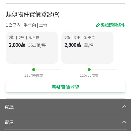
類似物件實價登錄
(
9
)
1公里內 | 半年內 | 土地
編輯篩選條件
0衛
0
坪
無車位
0衛
0
坪
無車位
|
|
|
|
2,800
萬
2,800
萬
55.1
萬/坪
萬/坪
115/06
成交
115/06
成交
完整實價登錄
買屋
賣屋