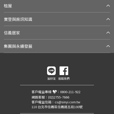
租屋
實登與房訊知識
信義居家
集團與永續發展
加好友
追蹤我們
客戶權益專線
：
0800-211-922
網路客服：
(02)2755-7666
客戶權益信箱：
cs@sinyi.com.tw
110 台北市信義區信義路五段100號