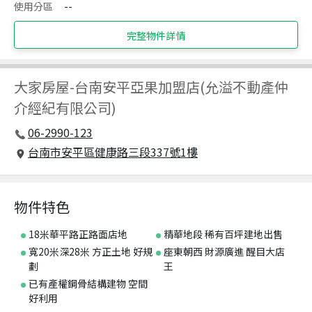
使用分區
--
完整物件詳情
大家房屋
-
台南安平亞果加盟店(允溢不動產仲
介經紀有限公司)
06-2990-123
台南市安平區健康路三段337號1樓
物件特色
18米華平路正路面店地
精華地段 稀有百坪建地出售
寬20米深28米 方正土地 好規
座東朝西 財源廣進 醒目大店
劃
王
已有產權鋼骨結構建物 空間
好利用