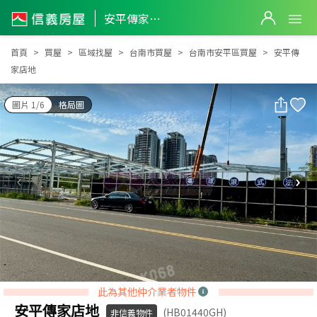
安平傳家店地
安平傳家店地
首頁
買屋
區域找屋
台南市買屋
台南市安平區買屋
安平傳
家店地
圖片 1/6
格局圖
此為其他仲介業者物件
安平傳家店地
(HB01440GH)
非信義物件