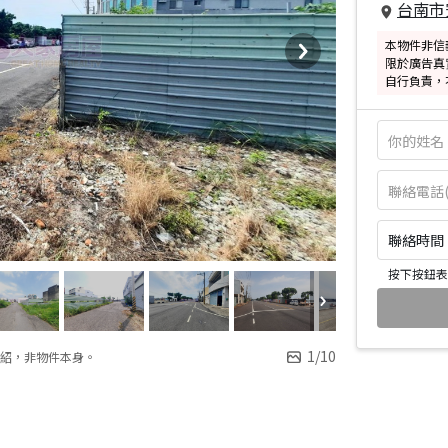
台南市
本物件非信
限於廣告真
自行負責，
聯絡時間：皆
按下按鈕表
1
/
10
紹，非物件本身。