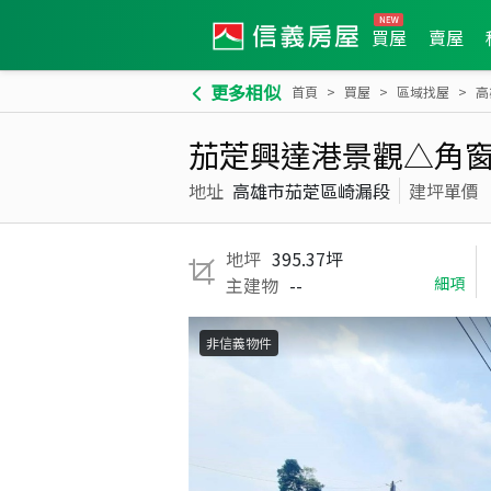
買屋
賣屋
更多相似
首頁
買屋
區域找屋
高
茄萣興達港景觀△角
地址
高雄市茄萣區崎漏段
建坪單價
地坪
395.37坪
主建物
--
細項
非信義物件