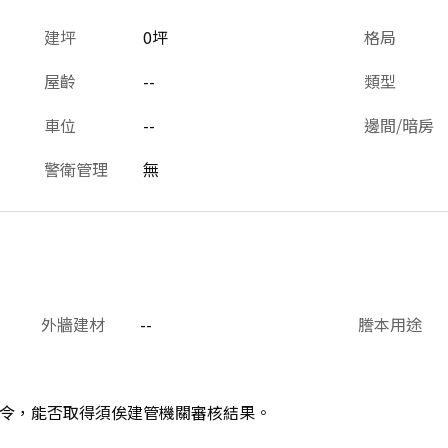
建坪
0坪
格局
屋齡
--
類型
車位
--
邊間/暗房
警衛管理
無
外牆建材
--
謄本用途
令，能否取得須俟建管機關審核結果。