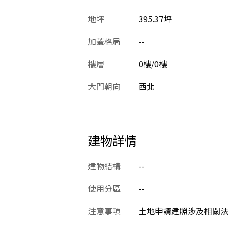
地坪
395.37坪
加蓋格局
--
樓層
0樓/0樓
大門朝向
西北
建物詳情
建物結構
--
使用分區
--
注意事項
土地申請建照涉及相關法