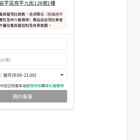
安平區育平九街126號1樓
義房屋受託銷售，各項責任（包括但不
實性及仲介義務等）概由各該受託業者
不屬信義房屋控制及負責範圍。
可(9:00-21:00)
示您已同意本站
服務條款
與
隱私權聲明
預約看屋