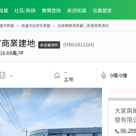
租屋
社區/商辦
實價登錄
房訊知識
信義居家
雄市買屋
高雄市茄萣區買屋
茄萣興達港景觀△角窗商業建地
窗商業建地
(HB01811GH)
非信義物件
16.69萬/坪
--
--
0樓/0樓
土地
大家房
發有限
06-299