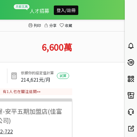
茄萣興達港景觀△角窗商業建地
人才招募
登入/註冊
列印
分享
收藏
6,600
萬
依據你的設定值計算
試算
214,621
元/月
有
1
人也在關注這間👀
屋
-
安平五期加盟店(佳富
公司)
2-722