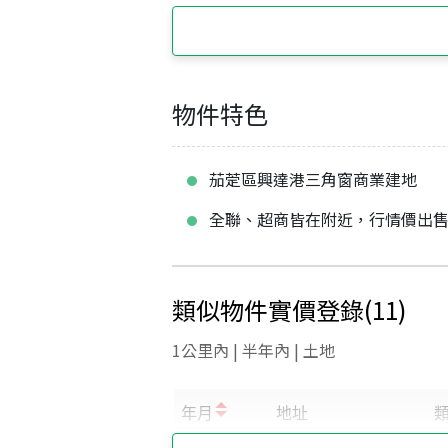
物件特色
茄萣區興達港三角窗商業建地
全聯、超商皆在附近，行情價出
類似物件實價登錄
(
11
)
1公里內 | 半年內 | 土地