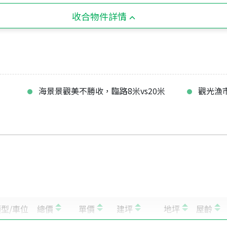
收合物件詳情
海景景觀美不勝收，臨路8米vs20米
觀光漁
售