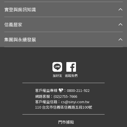
實登與房訊知識
信義居家
集團與永續發展
加好友
追蹤我們
客戶權益專線
：
0800-211-922
網路客服：
(02)2755-7666
客戶權益信箱：
cs@sinyi.com.tw
110 台北市信義區信義路五段100號
門市據點