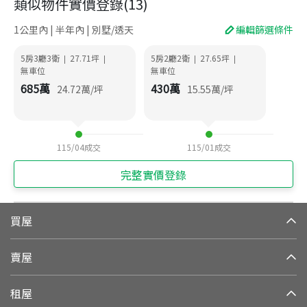
類似物件實價登錄
(
13
)
1公里內 | 半年內 | 別墅/透天
編輯篩選條件
5房3廳3衛
27.71
坪
5房2廳2衛
27.65
坪
|
|
|
|
無車位
無車位
685
萬
430
萬
24.72
萬/坪
15.55
萬/坪
115/04
成交
115/01
成交
完整實價登錄
買屋
賣屋
租屋