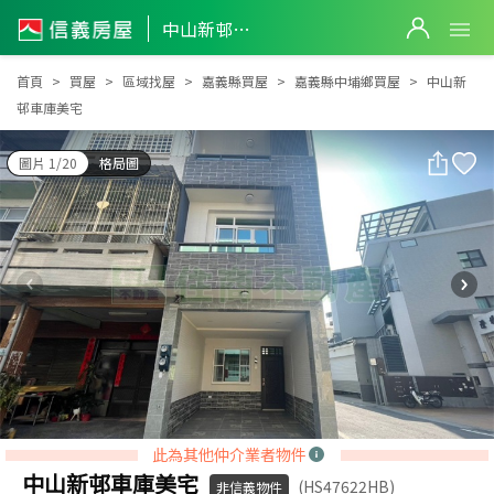
中山新邨車庫美宅
中山新邨車庫美宅
首頁
買屋
區域找屋
嘉義縣買屋
嘉義縣中埔鄉買屋
中山新
邨車庫美宅
圖片 1/20
格局圖
此為其他仲介業者物件
中山新邨車庫美宅
(HS47622HB)
非信義物件