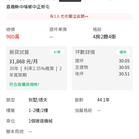
嘉義縣中埔鄉中正新屯
有
1
人也在關注這間👀
總價
建坪單價
格局
980
萬
--
4房2廳4衛
房貸試算
坪數詳情
計算
細項
31,868
元/月
建坪
30.05
主建物
30.05
|
|
30
年
利率
2.35
%概算
2
地坪
30.51
年寬限期
​符合首購資格嗎?
類型
別墅/透天
屋齡
44.1年
樓層
1-2樓/2樓
加蓋格局
--
車位
1個坡道機械
謄本用途
--