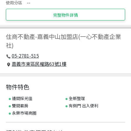
使用分區
--
完整物件詳情
住商不動產
-
嘉義中山加盟店(一心不動產企業
社)
05-2781-515
嘉義市東區民權路63號1樓
物件特色
邊間採光佳
全新整理
雙間套房
有側門 出入便利
永樂市場商圈