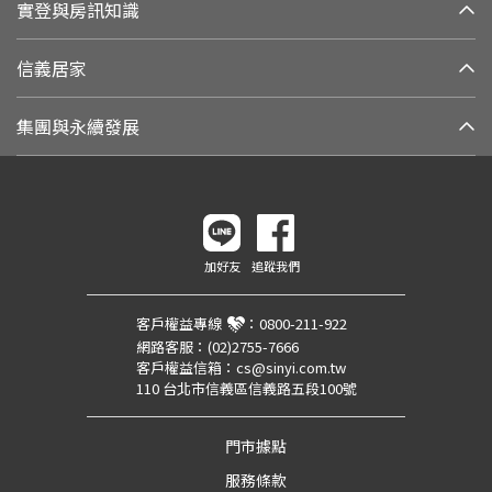
實登與房訊知識
信義居家
集團與永續發展
加好友
追蹤我們
客戶權益專線
：
0800-211-922
網路客服：
(02)2755-7666
客戶權益信箱：
cs@sinyi.com.tw
110 台北市信義區信義路五段100號
門市據點
服務條款