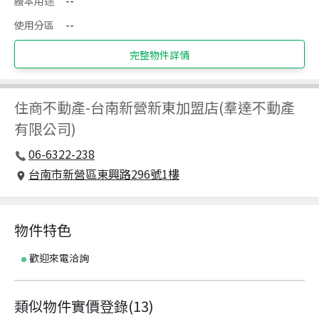
謄本用途
--
使用分區
--
完整物件詳情
住商不動產
-
台南新營新東加盟店(羣達不動產
有限公司)
06-6322-238
台南市新營區東興路296號1樓
物件特色
歡迎來電洽詢
類似物件實價登錄
(
13
)