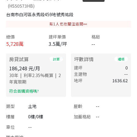
(HS50573HB)
台南市白河區永秀段459地號秀祐段
有
1
人也在關注這間👀
總價
建坪單價
格局
5,728
萬
3.5萬/坪
--
房貸試算
坪數詳情
計算
細項
186,248
元/月
建坪
0
主建物
--
|
|
30
年
利率
2.35
%概算
2
地坪
1636.62
年寬限期
​符合首購資格嗎?
類型
土地
屋齡
--
樓層
0樓/0樓
加蓋格局
--
車位
--