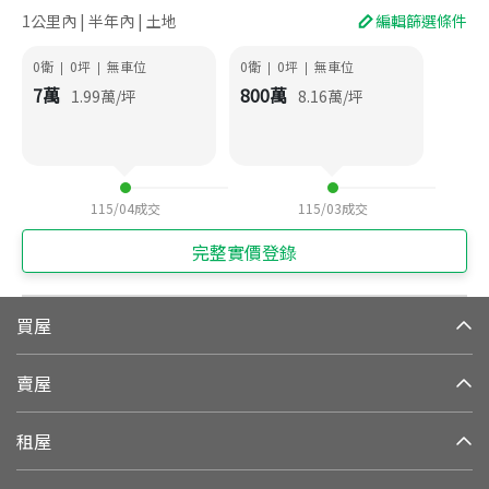
1公里內 | 半年內 | 土地
編輯篩選條件
0衛
0
坪
無車位
0衛
0
坪
無車位
|
|
|
|
7
萬
800
萬
1.99
萬/坪
8.16
萬/坪
115/04
成交
115/03
成交
完整實價登錄
買屋
賣屋
租屋