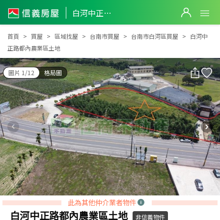
白河中正路都內農業區土地
白河中正路都內農業區土地
首頁
買屋
區域找屋
台南市買屋
台南市白河區買屋
白河中
正路都內農業區土地
圖片 1/12
格局圖
此為其他仲介業者物件
白河中正路都內農業區土地
非信義物件