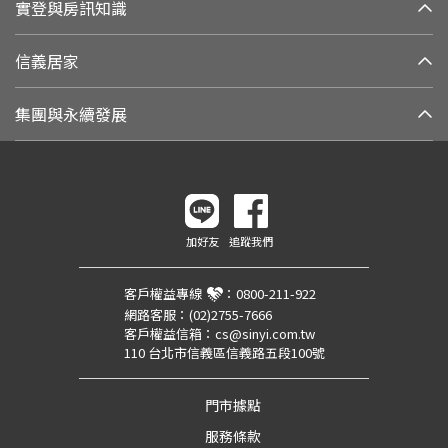
實登與房訊知識
信義居家
集團與永續發展
加好友
追蹤我們
客戶權益專線
：
0800-211-922
網路客服：
(02)2755-7666
客戶權益信箱：
cs@sinyi.com.tw
110 台北市信義區信義路五段100號
門市據點
服務條款