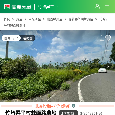
竹崎昇平村雙面路農地
竹崎昇平村雙面路農地
首頁
買屋
區域找屋
嘉義縣買屋
嘉義縣竹崎鄉買屋
竹崎昇
平村雙面路農地
圖片 1/12
格局圖
此為其他仲介業者物件
竹崎昇平村雙面路農地
(HS54876HB)
非信義物件