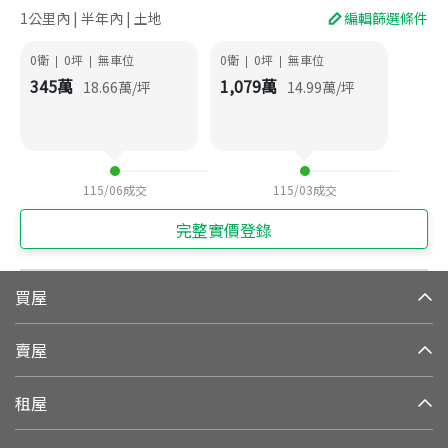
1公里內 | 半年內 | 土地
編輯篩選條件
0衛
0
坪
無車位
0衛
0
坪
無車位
|
|
|
|
345
萬
1,079
萬
18.66
萬/坪
14.99
萬/坪
115/06
成交
115/03
成交
完整實價登錄
買屋
賣屋
租屋