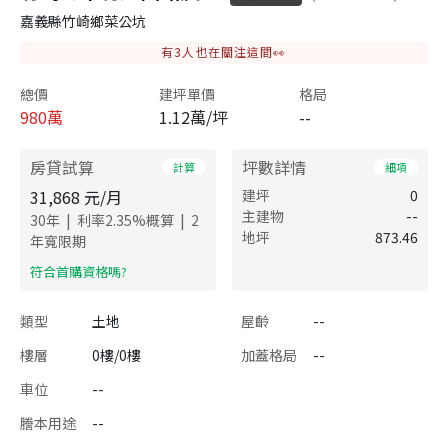
嘉義縣竹崎鄉菜公坑
有
3
人也在關注這間👀
總價
建坪單價
格局
980
萬
1.12萬/坪
--
房貸試算
坪數詳情
計算
細項
31,868
元/月
建坪
0
主建物
--
|
|
30
年
利率
2.35
%概算
2
地坪
873.46
年寬限期
​符合首購資格嗎?
類型
土地
屋齡
--
樓層
0樓/0樓
加蓋格局
--
車位
--
謄本用途
--