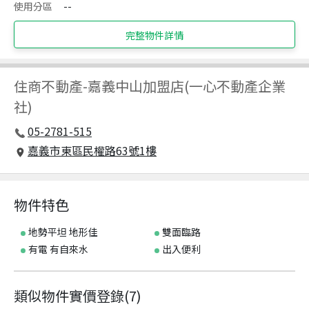
使用分區
--
完整物件詳情
住商不動產
-
嘉義中山加盟店(一心不動產企業
社)
05-2781-515
嘉義市東區民權路63號1樓
物件特色
地勢平坦 地形佳
雙面臨路
有電 有自來水
出入便利
類似物件實價登錄
(
7
)