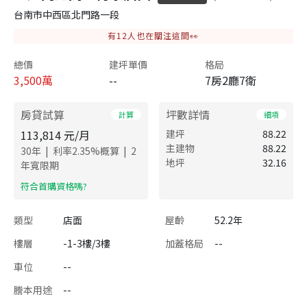
台南市中西區北門路一段
有
12
人也在關注這間👀
總價
建坪單價
格局
3,500
萬
--
7房2廳7衛
房貸試算
坪數詳情
計算
細項
113,814
元/月
建坪
88.22
主建物
88.22
|
|
30
年
利率
2.35
%概算
2
地坪
32.16
年寬限期
​符合首購資格嗎?
類型
店面
屋齡
52.2年
樓層
-1-3樓/3樓
加蓋格局
--
車位
--
謄本用途
--