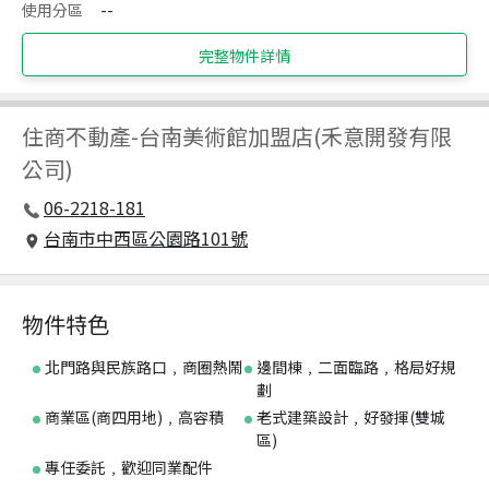
使用分區
--
完整物件詳情
住商不動產
-
台南美術館加盟店(禾意開發有限
公司)
06-2218-181
台南市中西區公園路101號
物件特色
北門路與民族路口﹐商圈熱鬧
邊間棟﹐二面臨路﹐格局好規
劃
商業區(商四用地)﹐高容積
老式建築設計﹐好發揮(雙城
區)
專任委託﹐歡迎同業配件