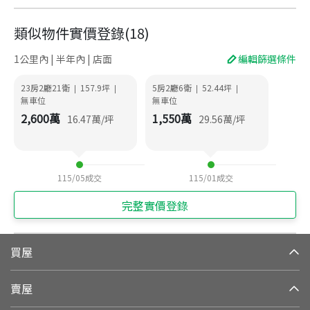
類似物件實價登錄
(
18
)
1公里內 | 半年內 | 店面
編輯篩選條件
23房2廳21衛
157.9
坪
5房2廳6衛
52.44
坪
|
|
|
|
無車位
無車位
2,600
萬
1,550
萬
16.47
萬/坪
29.56
萬/坪
115/05
成交
115/01
成交
完整實價登錄
買屋
賣屋