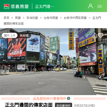
正北門邊間的傳家店面
正北門邊間的傳家店面
首頁
買屋
區域找屋
台南市買屋
台南市中西區買屋
正北門
邊間的傳家店面
圖片 1/8
格局圖
此為其他仲介業者物件
正北門邊間的傳家店面
(HS55781HB)
非信義物件