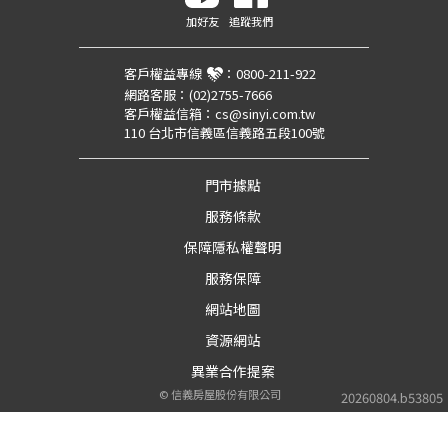
加好友
追蹤我們
客戶權益專線
：
0800-211-922
網路客服：
(02)2755-7666
客戶權益信箱：
cs@sinyi.com.tw
110 台北市信義區信義路五段100號
門市據點
服務條款
保障隱私權聲明
服務保障
網站地圖
資源網站
異業合作提案
©
信義房屋股份有限公司
20260804.b53805