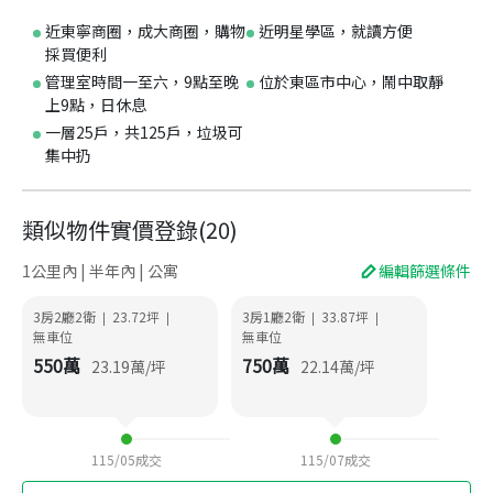
近東寧商圈，成大商圈，購物
近明星學區，就讀方便
採買便利
管理室時間一至六，9點至晚
位於東區市中心，鬧中取靜
上9點，日休息
一層25戶，共125戶，垃圾可
集中扔
類似物件實價登錄
(
20
)
1公里內 | 半年內 | 公寓
編輯篩選條件
3房2廳2衛
23.72
坪
3房1廳2衛
33.87
坪
|
|
|
|
無車位
無車位
550
萬
750
萬
23.19
萬/坪
22.14
萬/坪
115/05
成交
115/07
成交