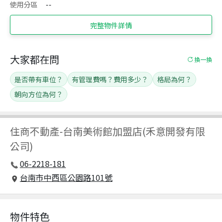
使用分區
--
完整物件詳情
大家都在問
換一換
是否帶有車位？
有管理費嗎？費用多少？
格局為何？
朝向方位為何？
住商不動產
-
台南美術館加盟店(禾意開發有限
公司)
06-2218-181
台南市中西區公園路101號
物件特色