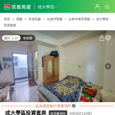
成大學區投資套房
成大學區投資套房
首頁
買屋
區域找屋
台南市買屋
台南市東區買屋
成大學區
投資套房
圖片 1/10
格局圖
此為其他仲介業者物件
成大學區投資套房
(HS56012HB)
非信義物件