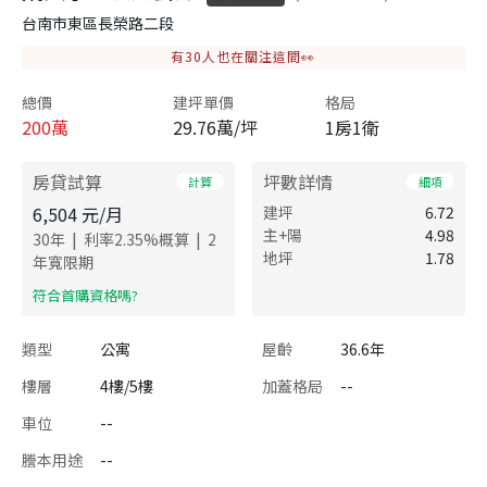
台南市東區長榮路二段
有
30
人也在關注這間👀
總價
建坪單價
格局
200
萬
29.76萬/坪
1房1衛
房貸試算
坪數詳情
計算
細項
6,504
元/月
建坪
6.72
主+陽
4.98
|
|
30
年
利率
2.35
%概算
2
地坪
1.78
年寬限期
​符合首購資格嗎?
類型
公寓
屋齡
36.6年
樓層
4樓/5樓
加蓋格局
--
車位
--
謄本用途
--