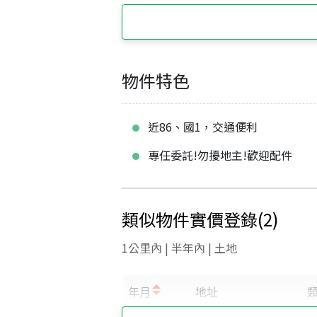
物件特色
近86、國1，交通便利
專任委託!勿擾地主!歡迎配件
類似物件實價登錄
(
2
)
1公里內 | 半年內 | 土地