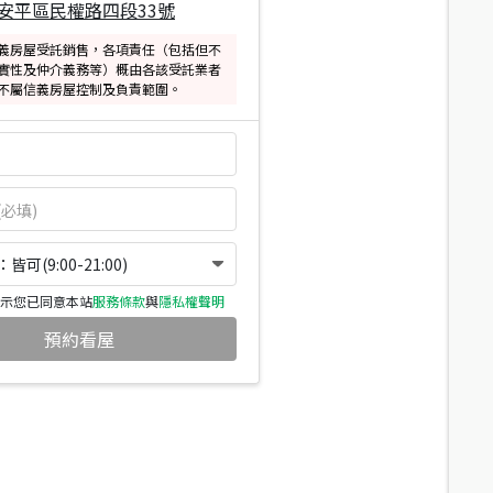
安平區民權路四段33號
義房屋受託銷售，各項責任（包括但不
實性及仲介義務等）概由各該受託業者
不屬信義房屋控制及負責範圍。
可(9:00-21:00)
示您已同意本站
服務條款
與
隱私權聲明
預約看屋