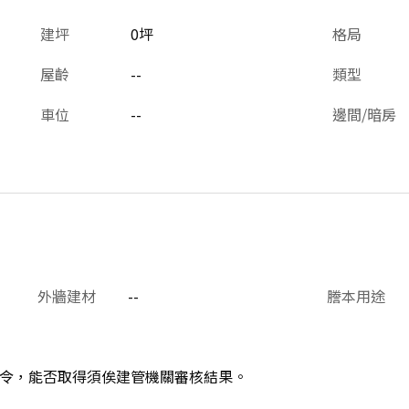
建坪
0坪
格局
屋齡
--
類型
車位
--
邊間/暗房
外牆建材
--
謄本用途
令，能否取得須俟建管機關審核結果。