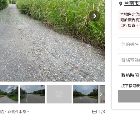
台南市
本物件非信
限於廣告真
自行負責，
聯絡時間：皆
按下按鈕表
1
/
8
紹，非物件本身。