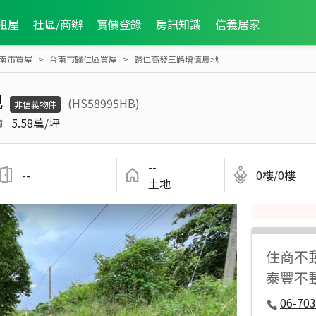
租屋
社區/商辦
實價登錄
房訊知識
信義居家
南市買屋
台南市歸仁區買屋
歸仁高發三路增值農地
地
(HS58995HB)
非信義物件
價
5.58萬/坪
--
--
0樓/0樓
土地
住商不
泰豐不
06-70