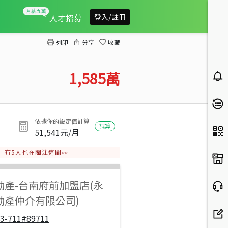
歸仁高發三路增值農地
人才招募
登入/註冊
列印
分享
收藏
1,585
萬
依據你的設定值計算
試算
51,541
元/月
有
5
人也在關注這間👀
動產
-
台南府前加盟店(永
動產仲介有限公司)
33-711#89711