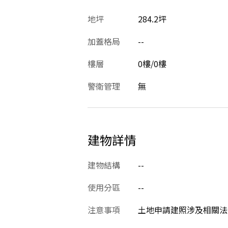
地坪
284.2坪
加蓋格局
--
樓層
0樓/0樓
警衛管理
無
建物詳情
建物結構
--
使用分區
--
注意事項
土地申請建照涉及相關法