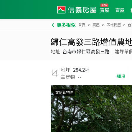
買屋
賣屋
更多相似
首頁
買屋
區域找屋
台
歸仁高發三路增值農
地址
台南市歸仁區高發三路
建坪單
地坪
284.2坪
主建物
--
細項
非信義物件