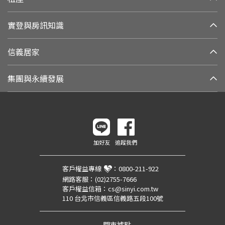
實登與房訊知識
信義居家
集團與永續發展
加好友
追蹤我們
客戶權益專線
：
0800-211-922
網路客服：
(02)2755-7666
客戶權益信箱：
cs@sinyi.com.tw
110 台北市信義區信義路五段100號
門市據點