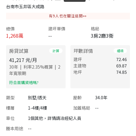
台南市玉井區大成路
有
9
人也在關注這間👀
總價
建坪單價
格局
1,268
萬
--
3房2廳3衛
房貸試算
坪數詳情
計算
細項
41,217
元/月
建坪
72.46
主建物
69.87
|
|
30
年
利率
2.35
%概算
2
地坪
74.85
年寬限期
​符合首購資格嗎?
類型
別墅/透天
屋齡
34.0年
樓層
1-4樓/4樓
加蓋格局
--
車位
1個其他，詳情請洽經紀人員
謄本用途
--