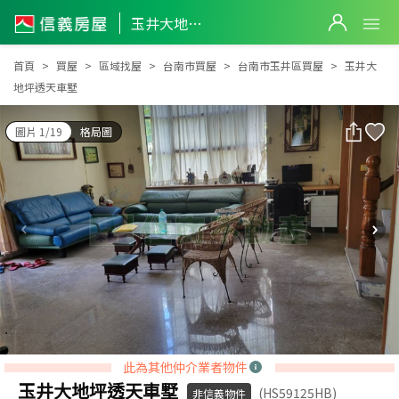
玉井大地坪透天車墅
玉井大地坪透天車墅
首頁
買屋
區域找屋
台南市買屋
台南市玉井區買屋
玉井大
地坪透天車墅
圖片 1/19
格局圖
此為其他仲介業者物件
玉井大地坪透天車墅
(HS59125HB)
非信義物件