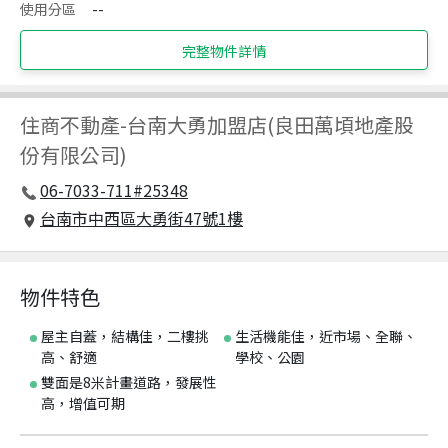
使用分區
--
完整物件詳情
住商不動產
-
台南大勇加盟店(良田萬頃地產股
份有限公司)
06-7033-711#25348
台南市中西區大勇街47號1樓
物件特色
屋主自蓋，結構佳，二樓挑
生活機能佳，近市場、全聯、
高、舒適
學校、公園
雙面是8米計畫道路，發展性
高，增值可期