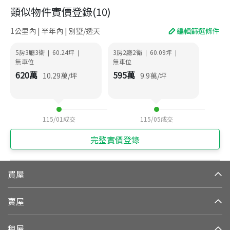
類似物件實價登錄
(
10
)
1公里內 | 半年內 | 別墅/透天
編輯篩選條件
5房3廳3衛
60.24
坪
3房2廳2衛
60.09
坪
|
|
|
|
無車位
無車位
620
萬
595
萬
10.29
萬/坪
9.9
萬/坪
115/01
成交
115/05
成交
完整實價登錄
買屋
賣屋
租屋