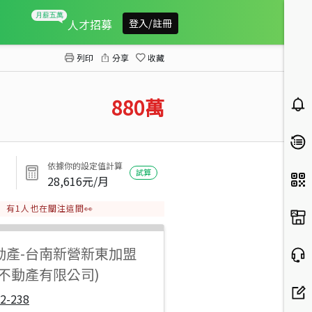
後壁安溪寮大面寬農地
人才招募
登入/註冊
列印
分享
收藏
880
萬
依據你的設定值計算
試算
28,616
元/月
有
1
人也在關注這間👀
動產
-
台南新營新東加盟
達不動產有限公司)
2-238