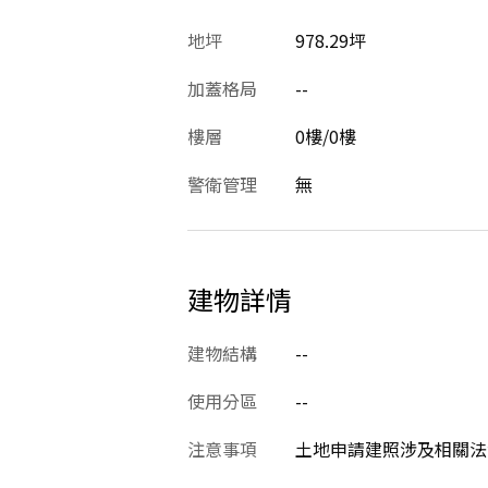
地坪
978.29坪
加蓋格局
--
樓層
0樓/0樓
警衛管理
無
建物詳情
建物結構
--
使用分區
--
注意事項
土地申請建照涉及相關法