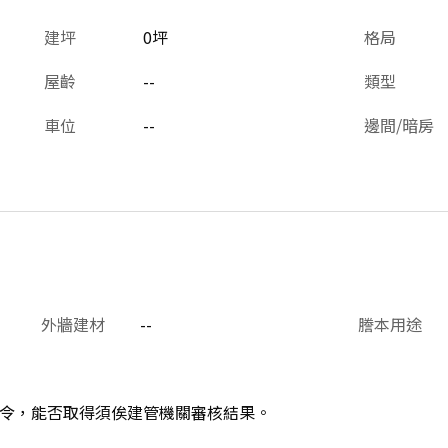
建坪
0坪
格局
屋齡
--
類型
車位
--
邊間/暗房
外牆建材
--
謄本用途
令，能否取得須俟建管機關審核結果。