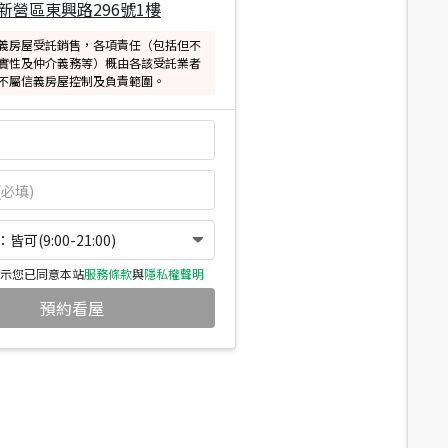
新營區東興路296號1樓
義房屋受託銷售，各項責任（包括但不
實性及仲介義務等）概由各該受託業者
不屬信義房屋控制及負責範圍。
可(9:00-21:00)
示您已同意本站
服務條款
與
隱私權聲明
預約看屋