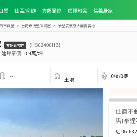
租屋
社區/商辦
實價登錄
房訊知識
信義居家
南市買屋
台南市後壁區買屋
後壁安溪寮大面寬農地
地
(HS62408HB)
非信義物件
建坪單價
0.9萬/坪
--
--
0樓/0樓
土地
住商不
店(羣
06-632