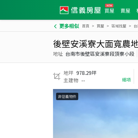
買屋
賣屋
更多相似
首頁
買屋
區域找屋
台
後壁安溪寮大面寬農
地址
台南市後壁區安溪寮段頂寮小段
地坪
978.29坪
主建物
--
細項
非信義物件