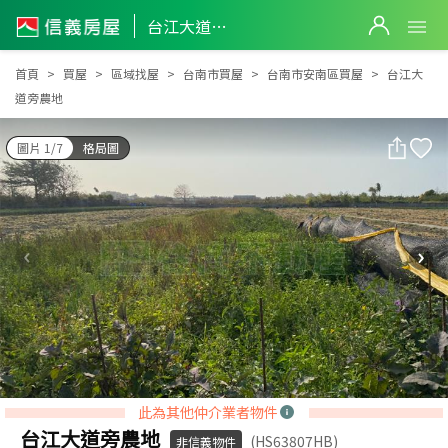
台江大道旁農地
台江大道旁農地
首頁
買屋
區域找屋
台南市買屋
台南市安南區買屋
台江大
道旁農地
圖片 1/7
格局圖
此為其他仲介業者物件
台江大道旁農地
(HS63807HB)
非信義物件