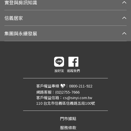
實登與房訊知識
信義居家
集團與永續發展
加好友
追蹤我們
客戶權益專線
：
0800-211-922
網路客服：
(02)2755-7666
客戶權益信箱：
cs@sinyi.com.tw
110 台北市信義區信義路五段100號
門市據點
服務條款