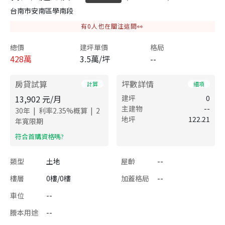
台南市安南區學南段
有
0
人也在關注這間👀
總價
建坪單價
格局
428
萬
3.5萬/坪
--
房貸試算
坪數詳情
計算
細項
13,902
元/月
建坪
0
主建物
--
|
|
30
年
利率
2.35
%概算
2
地坪
122.21
年寬限期
​符合首購資格嗎?
類型
土地
屋齡
--
樓層
0樓/0樓
加蓋格局
--
車位
--
謄本用途
--