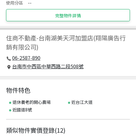
使用分區
--
完整物件詳情
住商不動產
-
台南湖美天河加盟店(翔陽廣告行
銷有限公司)
06-2587-890
台南市中西區中華西路二段508號
物件特色
退休養老的開心農場
近台江大道
近國道8號
類似物件實價登錄
(
12
)