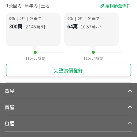
1公里內 | 半年內 | 土地
編輯篩選條件
0衛
0
坪
無車位
0衛
0
坪
無車位
|
|
|
|
300
萬
64
萬
27.45
萬/坪
10.57
萬/坪
115/06
成交
115/04
成交
完整實價登錄
買屋
賣屋
租屋