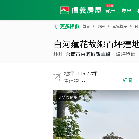
買屋
賣屋
更多相似
首頁
買屋
區域找屋
台
白河蓮花故鄉百坪建
地址
台南市白河區新興段
建坪單價
地坪
116.77坪
主建物
--
細項
非信義物件