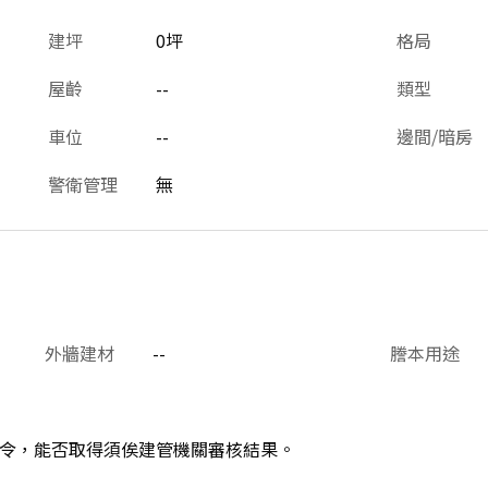
建坪
0坪
格局
屋齡
--
類型
車位
--
邊間/暗房
警衛管理
無
外牆建材
--
謄本用途
令，能否取得須俟建管機關審核結果。