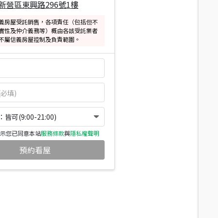
新營區東興路296號1樓
義房屋受託銷售，各項責任（包括但不
實性及仲介義務等）概由各該受託業者
不屬信義房屋控制及負責範圍。
可(9:00-21:00)
示您已同意本站
服務條款
與
隱私權聲明
預約看屋