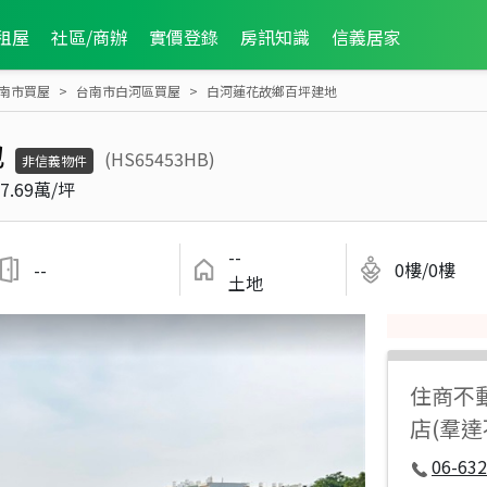
租屋
社區/商辦
實價登錄
房訊知識
信義居家
南市買屋
台南市白河區買屋
白河蓮花故鄉百坪建地
地
(HS65453HB)
非信義物件
7.69萬/坪
--
--
0樓/0樓
土地
住商不
店(羣
06-632