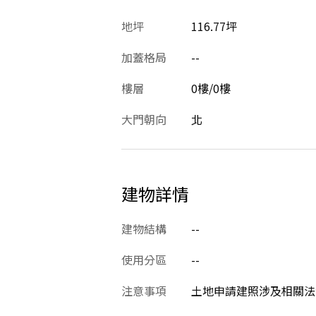
地坪
116.77坪
加蓋格局
--
樓層
0樓/0樓
大門朝向
北
建物詳情
建物結構
--
使用分區
--
注意事項
土地申請建照涉及相關法