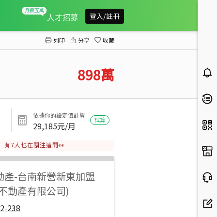
白河蓮花故鄉百坪建地
人才招募
登入/註冊
列印
分享
收藏
898
萬
依據你的設定值計算
試算
29,185
元/月
有
7
人也在關注這間👀
動產
-
台南新營新東加盟
達不動產有限公司)
2-238