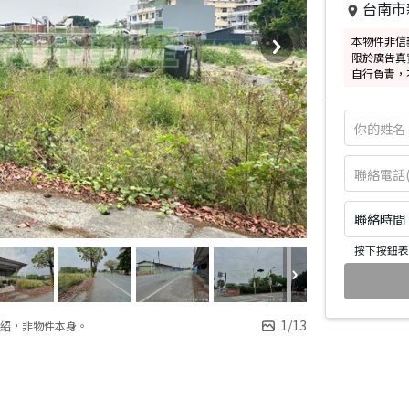
台南市
本物件非信
限於廣告真
自行負責，
聯絡時間：皆
按下按鈕表
1
/
13
紹，非物件本身。