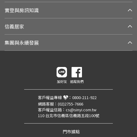
實登與房訊知識
信義居家
集團與永續發展
加好友
追蹤我們
客戶權益專線
：
0800-211-922
網路客服：
(02)2755-7666
客戶權益信箱：
cs@sinyi.com.tw
110 台北市信義區信義路五段100號
門市據點