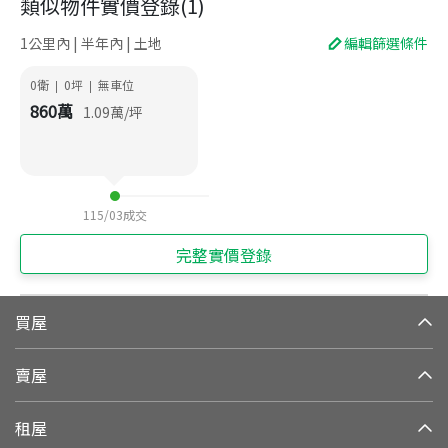
類似物件實價登錄
(
1
)
1公里內 | 半年內 | 土地
編輯篩選條件
0衛
0
坪
無車位
|
|
860
萬
1.09
萬/坪
115/03
成交
完整實價登錄
買屋
賣屋
租屋