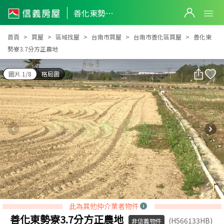
善化東勢寮3.7分方正農地
善化東勢寮3.7分方正農地
首頁
買屋
區域找屋
台南市買屋
台南市善化區買屋
善化東
勢寮3.7分方正農地
圖片 1/8
格局圖
此為其他仲介業者物件
善化東勢寮3.7分方正農地
(HS66133HB)
非信義物件