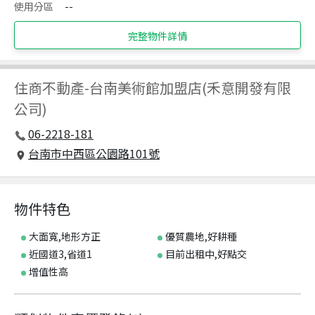
使用分區
--
完整物件詳情
住商不動產
-
台南美術館加盟店(禾意開發有限
公司)
06-2218-181
台南市中西區公園路101號
物件特色
大面寬,地形方正
優質農地,好耕種
近國道3,省道1
目前出租中,好點交
增值性高