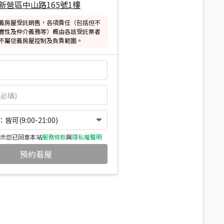
新營區中山路165號1樓
義房屋受託銷售，各項責任（包括但不
實性及仲介義務等）概由各該受託業者
不屬信義房屋控制及負責範圍。
可(9:00-21:00)
示您已同意本站
服務條款
與
隱私權聲明
預約看屋