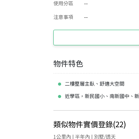
使用分區
--
注意事項
--
物件特色
二樓整層主臥、舒適大空間
近學區，新民國小、南新國中、
類似物件實價登錄
(
22
)
1公里內 | 半年內 | 別墅/透天