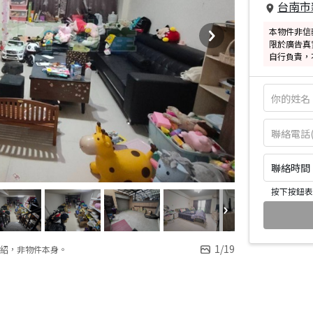
台南市
本物件非信
限於廣告真
自行負責，
聯絡時間：皆
按下按鈕表
1
/
19
紹，非物件本身。