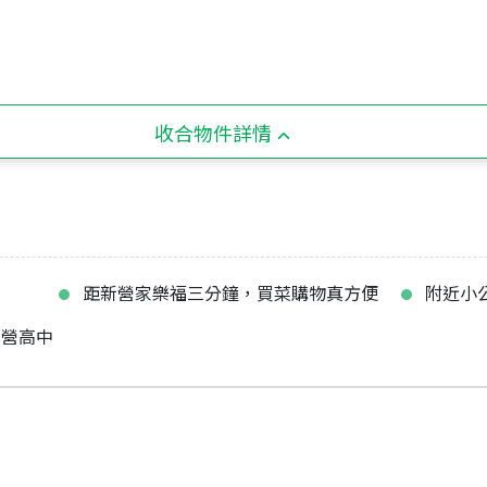
收合物件詳情
距新營家樂福三分鐘，買菜購物真方便
附近小
新營高中