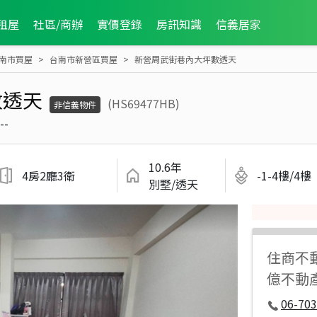
租屋
社區/商辦
實價登錄
房訊知識
信義居家
南市買屋
台南市新營區買屋
新營周武街巷內大坪數透天
數透天
(HS69477HB)
非信義物件
--
10.6年
4房2廳3衛
-1-4樓/4樓
別墅/透天
住商不
億不動
06-70