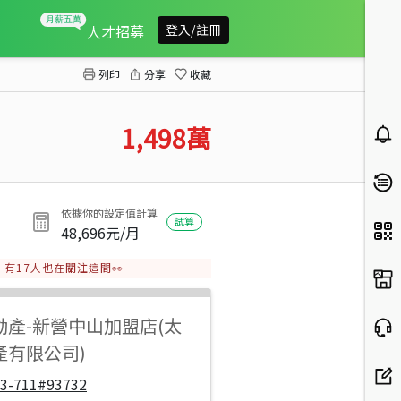
新營周武街巷內大坪數透天
人才招募
登入/註冊
列印
分享
收藏
1,498
萬
依據你的設定值計算
試算
48,696
元/月
有
17
人也在關注這間👀
動產
-
新營中山加盟店(太
產有限公司)
33-711#93732