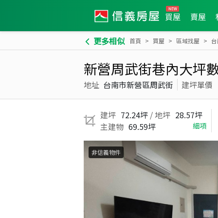
買屋
賣屋
更多相似
首頁
買屋
區域找屋
台
新營周武街巷內大坪
地址
台南市新營區周武街
建坪單價
建坪
72.24坪
/ 地坪
28.57坪
主建物
69.59坪
細項
非信義物件