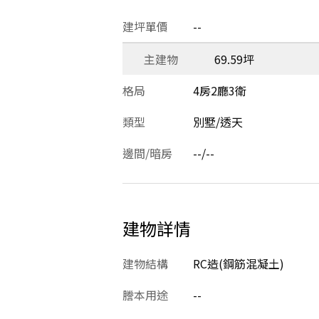
建坪單價
--
主建物
69.59坪
格局
4房2廳3衛
類型
別墅/透天
邊間/暗房
--/--
建物詳情
建物結構
RC造(鋼筋混凝土)
謄本用途
--