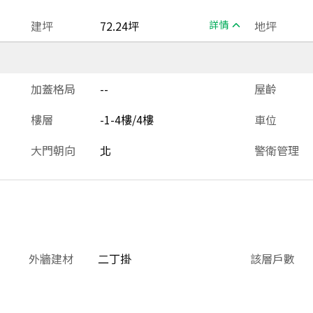
建坪
72.24坪
詳情
地坪
加蓋格局
--
屋齡
樓層
-1-4樓/4樓
車位
大門朝向
北
警衛管理
外牆建材
二丁掛
該層戶數