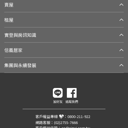
賣屋
租屋
實登與房訊知識
信義居家
集團與永續發展
加好友
追蹤我們
客戶權益專線
：
0800-211-922
網路客服：
(02)2755-7666
客戶權益信箱：
cs@sinyi.com.tw