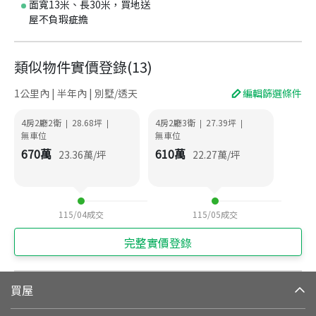
面寬13米、長30米，買地送
屋不負瑕疵擔
類似物件實價登錄
(
13
)
1公里內 | 半年內 | 別墅/透天
編輯篩選條件
4房2廳2衛
28.68
坪
4房2廳3衛
27.39
坪
|
|
|
|
無車位
無車位
670
萬
610
萬
23.36
萬/坪
22.27
萬/坪
115/04
成交
115/05
成交
完整實價登錄
買屋