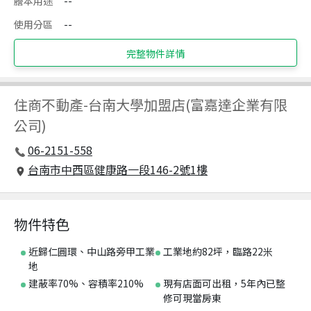
謄本用途
--
使用分區
--
完整物件詳情
住商不動產
-
台南大學加盟店(富嘉達企業有限
公司)
06-2151-558
台南市中西區健康路一段146-2號1樓
物件特色
近歸仁圓環、中山路旁甲工業
工業地約82坪，臨路22米
地
建蔽率70%、容積率210%
現有店面可出租，5年內已整
修可現當房東