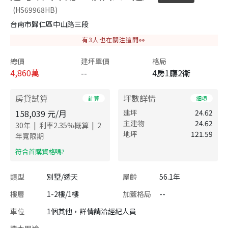
(HS69968HB)
台南市歸仁區中山路三段
有
3
人也在關注這間👀
總價
建坪單價
格局
4,860
萬
--
4房1廳2衛
房貸試算
坪數詳情
計算
細項
158,039
元/月
建坪
24.62
主建物
24.62
|
|
30
年
利率
2.35
%概算
2
地坪
121.59
年寬限期
​符合首購資格嗎?
類型
別墅/透天
屋齡
56.1年
樓層
1-2樓/1樓
加蓋格局
--
車位
1個其他，詳情請洽經紀人員