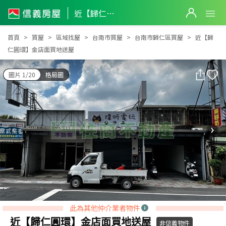
近【歸仁圓環】金店面買地送屋
近【歸仁圓環】金店面買地送屋
首頁
買屋
區域找屋
台南市買屋
台南市歸仁區買屋
近【歸
仁圓環】金店面買地送屋
圖片 1/20
格局圖
此為其他仲介業者物件
近【歸仁圓環】金店面買地送屋
非信義物件