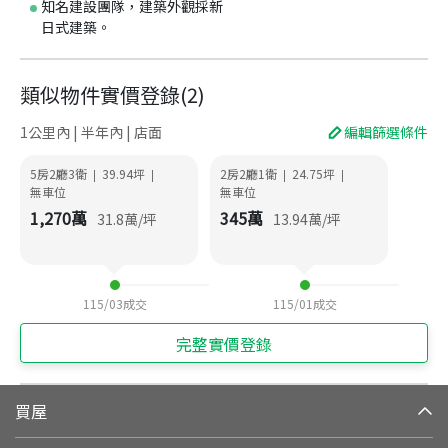
知名建設團隊，建築外觀採新
日式建築。
類似物件實價登錄
(
2
)
1公里內 | 半年內 | 店面
編輯篩選條件
5房2廳3衛
39.94
坪
2房2廳1衛
24.75
坪
|
|
|
|
無車位
無車位
1,270
萬
345
萬
31.8
萬/坪
13.94
萬/坪
115/03
成交
115/01
成交
完整實價登錄
買屋