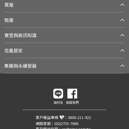
賣屋
租屋
實登與房訊知識
信義居家
集團與永續發展
加好友
追蹤我們
客戶權益專線
：
0800-211-922
網路客服：
(02)2755-7666
客戶權益信箱：
cs@sinyi.com.tw