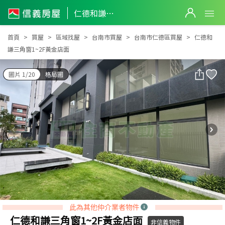
仁德和謙三角窗1~2F黃金店面
仁德和謙三角窗1~2F黃金店面
首頁
買屋
區域找屋
台南市買屋
台南市仁德區買屋
仁德和
謙三角窗1~2F黃金店面
圖片 1/20
格局圖
此為其他仲介業者物件
仁德和謙三角窗1~2F黃金店面
非信義物件