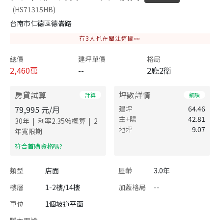
(HS71315HB)
台南市仁德區德崙路
有
3
人也在關注這間👀
總價
建坪單價
格局
2,460
萬
--
2廳2衛
房貸試算
坪數詳情
計算
細項
79,995
元/月
建坪
64.46
主+陽
42.81
|
|
30
年
利率
2.35
%概算
2
地坪
9.07
年寬限期
​符合首購資格嗎?
類型
店面
屋齡
3.0年
樓層
1-2樓/14樓
加蓋格局
--
車位
1個坡道平面