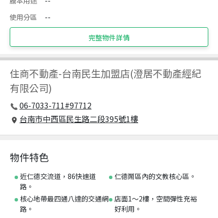
謄本用途
--
使用分區
--
完整物件詳情
住商不動產
-
台南民生加盟店(澄居不動產經紀
有限公司)
06-7033-711#97712
台南市中西區民生路二段395號1樓
物件特色
近仁德交流道，86快速道
仁德鬧區內的文教核心區。
路。
核心地帶最四通八達的交通網
店面1～2樓，空間彈性充裕
路。
好利用。