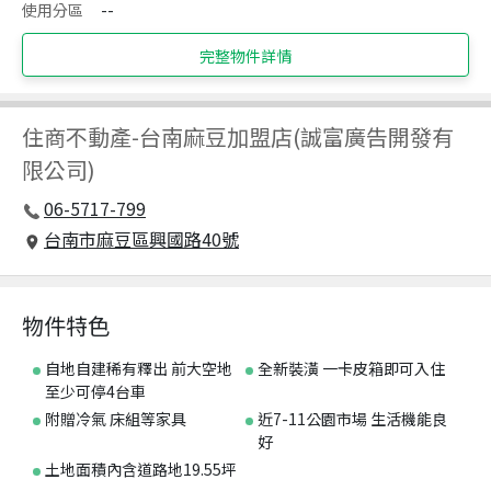
使用分區
--
完整物件詳情
住商不動產
-
台南麻豆加盟店(誠富廣告開發有
限公司)
06-5717-799
台南市麻豆區興國路40號
物件特色
自地自建稀有釋出 前大空地
全新裝潢 一卡皮箱即可入住
至少可停4台車
附贈冷氣 床組等家具
近7-11公園市場 生活機能良
好
土地面積內含道路地19.55坪