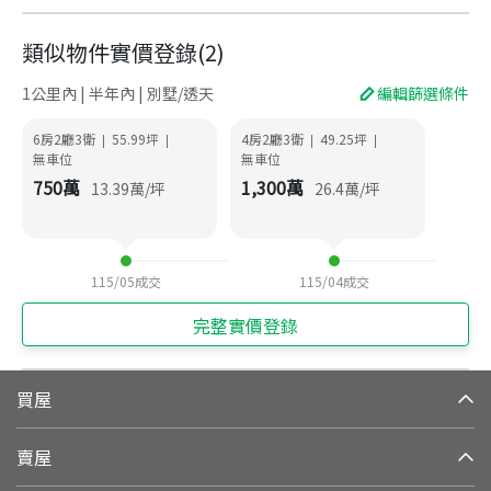
類似物件實價登錄
(
2
)
1公里內 | 半年內 | 別墅/透天
編輯篩選條件
6房2廳3衛
55.99
坪
4房2廳3衛
49.25
坪
|
|
|
|
無車位
無車位
750
萬
1,300
萬
13.39
萬/坪
26.4
萬/坪
115/05
成交
115/04
成交
完整實價登錄
買屋
賣屋