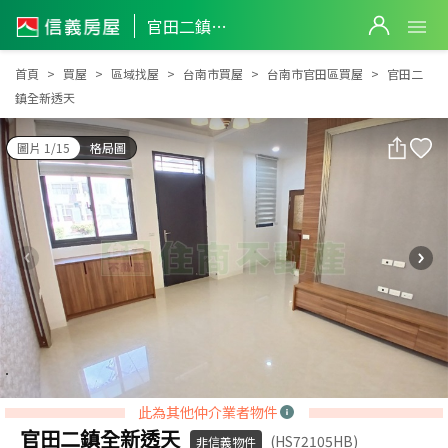
官田二鎮全新透天
官田二鎮全新透天
首頁
買屋
區域找屋
台南市買屋
台南市官田區買屋
官田二
鎮全新透天
圖片 1/15
格局圖
此為其他仲介業者物件
官田二鎮全新透天
(HS72105HB)
非信義物件