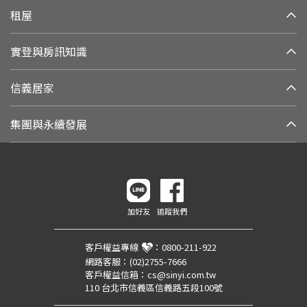
租屋
實登與房訊知識
信義居家
集團與永續發展
加好友
追蹤我們
客戶權益專線
：
0800-211-922
網路客服：
(02)2755-7666
客戶權益信箱：
cs@sinyi.com.tw
110 台北市信義區信義路五段100號