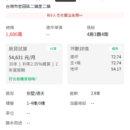
台南市官田區二鎮里二鎮
有
8
人也在關注這間👀
總價
建坪單價
格局
1,680
萬
--
4房3廳4衛
房貸試算
坪數詳情
計算
細項
54,631
元/月
建坪
72.74
主+陽
72.74
|
|
30
年
利率
2.35
%概算
2
地坪
54.17
年寬限期
​符合首購資格嗎?
類型
別墅/透天
屋齡
2.9年
樓層
1-4樓/0樓
加蓋格局
--
車位
--
謄本用途
--