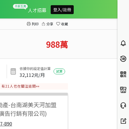
大地坪土城虎尾寮雙車透天
人才招募
登入/註冊
列印
分享
收藏
988
萬
依據你的設定值計算
試算
32,112
元/月
有
21
人也在關注這間👀
動產
-
台南湖美天河加盟
陽廣告行銷有限公司)
7-890