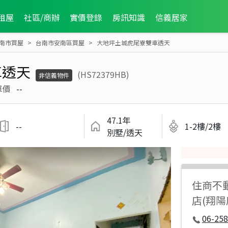
租屋
社區/商辦
實價登錄
房訊知識
信義居家
南市買屋
台南市安南區買屋
大地坪土城虎尾寮雙車透天
車透天
(HS72379HB)
非信義物件
單價
--
47.1年
--
1-2樓/2樓
別墅/透天
住商不
店(翔
06-258