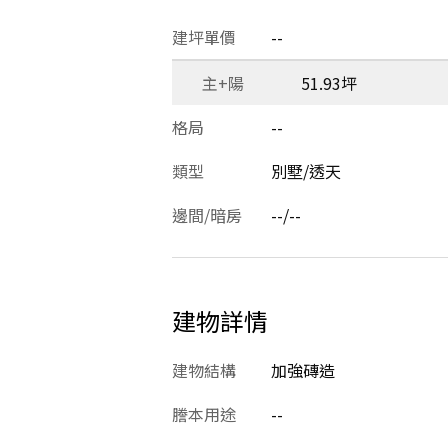
建坪單價
--
主+陽
51.93坪
格局
--
類型
別墅/透天
邊間/暗房
--/--
建物詳情
建物結構
加強磚造
謄本用途
--