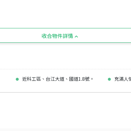
收合物件詳情
近科工區、台江大道、國道1.8號。
充滿人