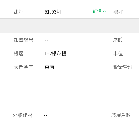
建坪
51.93坪
詳情
地坪
加蓋格局
--
屋齡
樓層
1-2樓/2樓
車位
大門朝向
東南
警衛管理
外牆建材
--
該層戶數