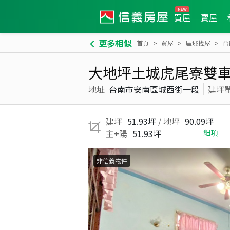
買屋
賣屋
更多相似
首頁
買屋
區域找屋
台
大地坪土城虎尾寮雙
地址
台南市安南區城西街一段
建坪
建坪
51.93坪
/ 地坪
90.09坪
主+陽
51.93坪
細項
非信義物件