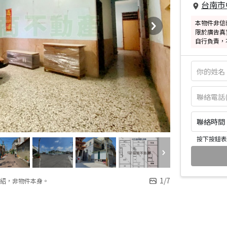
台南市
本物件非信
限於廣告真
自行負責，
聯絡時間：皆
按下按鈕表
1
/
7
紹，非物件本身。