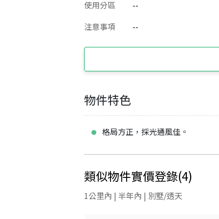
使用分區
--
注意事項
--
物件特色
格局方正，採光通風佳。
類似物件實價登錄
(
4
)
1公里內 | 半年內 | 別墅/透天