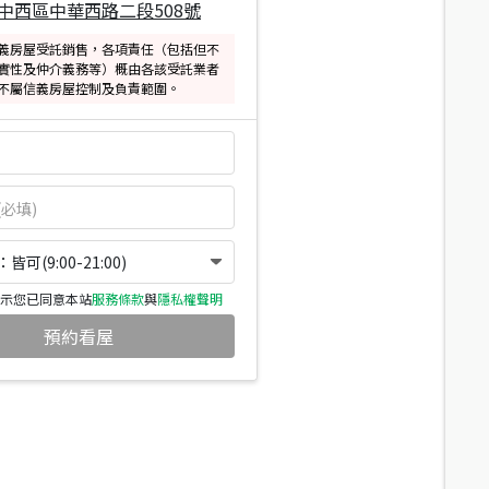
中西區中華西路二段508號
義房屋受託銷售，各項責任（包括但不
實性及仲介義務等）概由各該受託業者
不屬信義房屋控制及負責範圍。
可(9:00-21:00)
示您已同意本站
服務條款
與
隱私權聲明
預約看屋